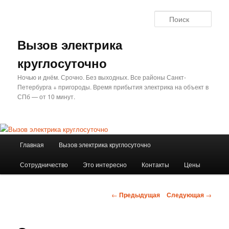
Перейти
к
Поис
основному
содержимому
Вызов электрика
круглосуточно
Ночью и днём. Срочно. Без выходных. Все районы Санкт-
Петербурга + пригороды. Время прибытия электрика на объект в
СПб — от 10 минут.
Главное
Главная
Вызов электрика круглосуточно
меню
Сотрудничество
Это интересно
Контакты
Цены
Навигация
←
Предыдущая
Следующая
→
по
записям