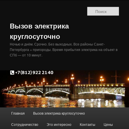
Перейти
к
Поис
основному
содержимому
Вызов электрика
круглосуточно
Ночью и днём. Срочно. Без выходных. Все районы Санкт-
Петербурга + пригороды. Время прибытия электрика на объект в
СПб — от 10 минут.
Главное
Главная
Вызов электрика круглосуточно
меню
Сотрудничество
Это интересно
Контакты
Цены