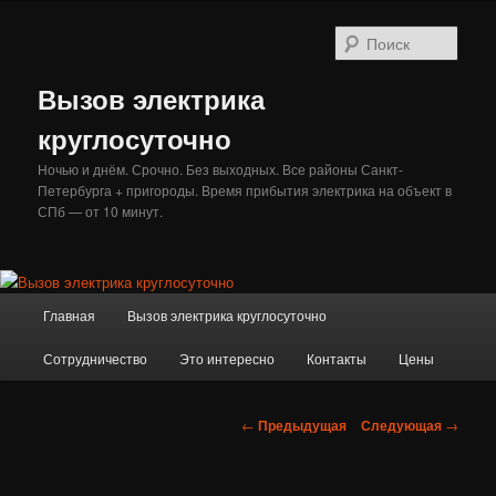
Перейти
к
Поис
основному
содержимому
Вызов электрика
круглосуточно
Ночью и днём. Срочно. Без выходных. Все районы Санкт-
Петербурга + пригороды. Время прибытия электрика на объект в
СПб — от 10 минут.
Главное
Главная
Вызов электрика круглосуточно
меню
Сотрудничество
Это интересно
Контакты
Цены
Навигация
←
Предыдущая
Следующая
→
по
записям