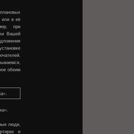
плановых
 или в её
мер, при
ики Вашей
редложения
установке
ючателей.
зываемся,
сное обеим
ка».
ные люди,
ртирах и