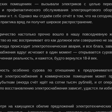
еских помещениях — вызывали электриков с целью перео
 и профилактического обслуживания электрощитового обор
ики и т. п. Однако мы отдаём себе отчёт в том, что на сегодн
практика вряд ли получит широкое распространение.
ричество настолько прочно вошло в нашу повседневную ж
тво из нас воспринимает его как должное или совершенно не за
когда происходит электротехническая авария, и все блага, за
набжения вдруг исчезают в один момент — открывается суров
ченная реальность, и кажется, будто вернулся 18-й век.
ьность особенно сурова по отношению к предпринимател
ие электроснабжения в коммерческом помещении может п
убыткам (иногда счёт идёт на сотни тысяч рублей), и от опер
 по восстановлению электроснабжения зависит, удастся ли избе
тря на кажущееся обилие предложений электротехнических
ых структур (управляющих и строительных компани