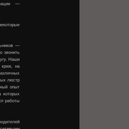
изации —
екоторые
льников —
о звонить
лугу. Наши
 крюк, на
различных
ных люстр
рный опыт
а которых
от работы
одителей
сетевыми