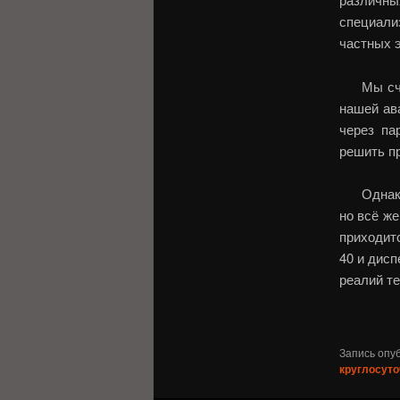
специали
частных 
Мы сч
нашей ав
через па
решить п
Однак
но всё же
приходитс
40 и дисп
реалий т
Запись опу
круглосуто