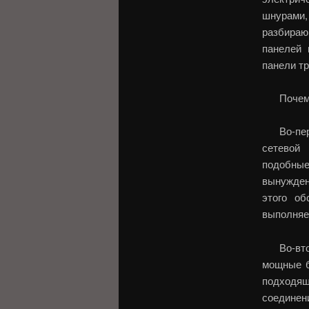
шнурами,
разбираю
панелей 
панели т
Поче
Во-пе
сетевой 
подобные
вынужден
этого об
выполняе
Во-вт
мощные б
подходящ
соединен