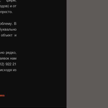
дов) и от
просто.
облему. В
буквально
 объект и
но редко,
заявок нам
12) 922 21
 исходя из
ика