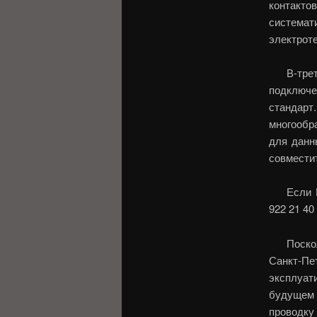
контакт
система
электрот
В-тр
подключе
стандар
многообр
для данн
совмести
Если 
922 21 40
Поско
Санкт-П
эксплуат
будущем 
проводку 