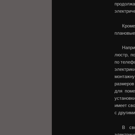
продолж
электрич
Кром
плановые
Напри
люстр, п
по телефо
электрик
монтажну
размеров
для поме
установк
имеет св
с другими
В св
электри