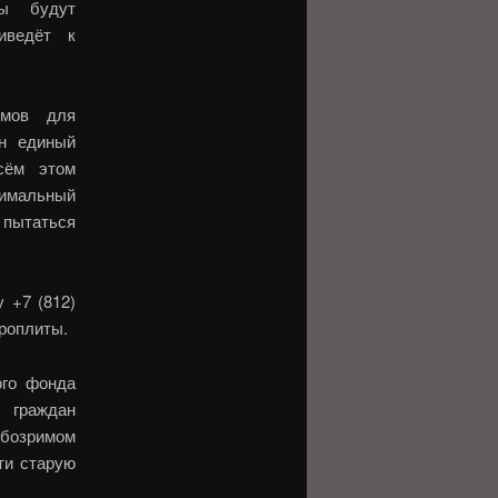
ты будут
иведёт к
ёмов для
ан единый
сём этом
тимальный
 пытаться
 +7 (812)
роплиты.
ого фонда
 граждан
обозримом
ти старую