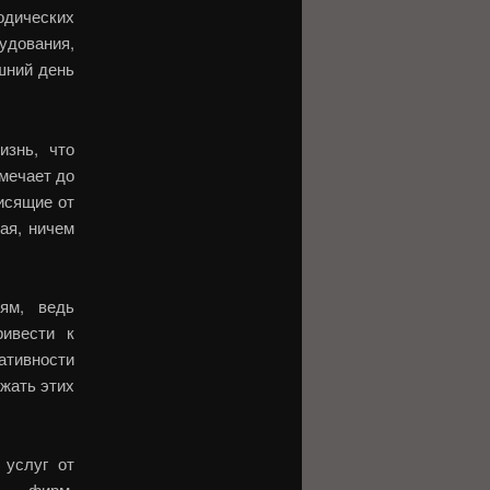
дических
удования,
яшний день
изнь, что
мечает до
висящие от
ая, ничем
ям, ведь
ривести к
ативности
жать этих
 услуг от
й, фирм,