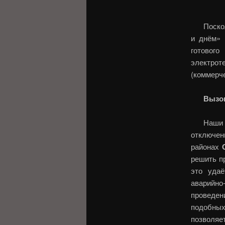
Поско
и днём»
готовог
электрот
(коммерч
Вызов
Наши
отключен
районах
решить п
это удаё
аварийно
проведен
подобных
позволяе