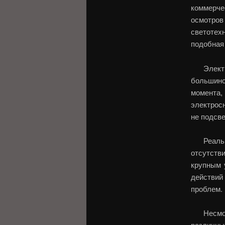
коммерч
осмотров
светотехн
подобная 
Элект
большинс
момента, 
электрос
не подсве
Реал
отсутств
крупным 
действий
проблем.
Несмо
различн