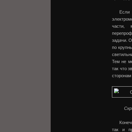
Если
электром
части, 
перепроф
задачи. О
по крупн
светильн
Тем не м
так что з
сторонам
Скр
Конеч
так и п