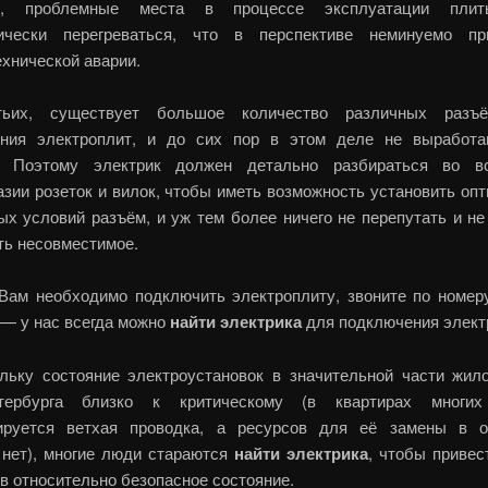
ов, проблемные места в процессе эксплуатации пли
тически перегреваться, что в перспективе неминуемо пр
ехнической аварии.
етьих, существует большое количество различных разъ
ния электроплит, и до сих пор в этом деле не выработ
т. Поэтому электрик должен детально разбираться во в
азии розеток и вилок, чтобы иметь возможность установить оп
ых условий разъём, и уж тем более ничего не перепутать и не
ть несовместимое.
Вам необходимо подключить электроплиту, звоните по номеру
 — у нас всегда можно
найти электрика
для подключения элект
льку состояние электроустановок в значительной части жил
етербурга близко к критическому (в квартирах многих
ируется ветхая проводка, а ресурсов для её замены в 
нет), многие люди стараются
найти электрика
, чтобы привес
в относительно безопасное состояние.