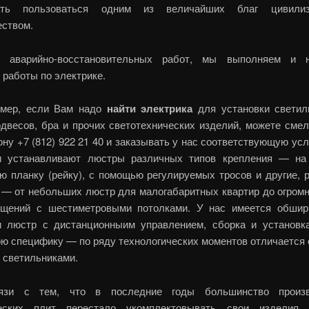
ать пользоваться одним из величайших благ цивил
еством.
е аварийно-восстановительных работ, мы выполняем и н
 работы по электрике.
мер, если Вам надо
найти электрика
для установки свети
одвесов, бра и прочих светотехнических изделий, можете смел
ну +7 (812) 922 21 40 и заказывать у нас соответствующую ус
и устанавливают люстры различных типов крепления — на
ю планку (рейку), с помощью регулируемых тросов и другие, 
 — от небольших люстр для малогабаритных квартир до огром
щений с шестиметровыми потолками. У нас имеется обши
и люстр с дистанционныим управлением, сборка и установк
ою специфику — по ряду технологических моментов отличается 
 светильниками.
язи с тем, что в последние годы большинство произв
ческих плит перестало укомплектовывать свои изделия 