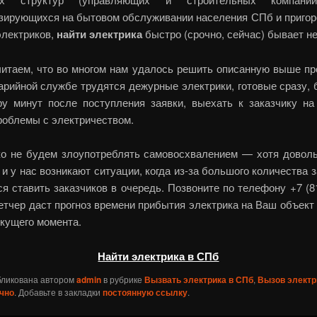
зирующихся на бытовом обслуживании населения СПб и пригоро
электриков,
найти электрика
быстро (срочно, сейчас) бывает не
итаем, что во многом нам удалось решить описанную выше пр
арийной службе трудятся дежурные электрики, готовые сразу, 
ру минут после поступления заявки, выехать к заказчику на
роблемы с электричеством.
о не будем злоупотреблять самовосхвалением — хотя доволь
 и у нас возникают ситуации, когда из-за большого количества 
я ставить заказчиков в очередь. Позвоните по телефону +7 (8
етчер даст прогноз времени прибытия электрика на Ваш объект
екущего момента.
Найти электрика в СПб
бликована автором
admin
в рубрике
Вызвать электрика в СПб
,
Вызов электр
чно
. Добавьте в закладки
постоянную ссылку
.