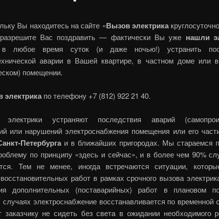
льку Вы находитесь на сайте «
Вызов электрика
круглосуточн
 разрешите Вас поздравить — фактически Вы уже
нашли э
о в любое время суток (и даже ночью!) устранить пос
ехнической аварии в Вашей квартире, в частном доме или 
еском) помещении.
 электрика
по телефону +7 (812) 922 21 40.
 электрики устраняют последствия аварий (самопрои
ий или нарушений электроснабжения помещения или его части
Санкт-Петербурга
и в ближайших пригородах. Мы стараемся 
роблему по принципу «здесь и сейчас», и в более чем 90% сл
тся. Тем не менее, иногда встречаются ситуации, котор
-восстановительных работ в рамках срочного вызова электрик
ия дополнительных (поставарийных) работ в плановом п
 случаях электроснабжение восстанавливается по временной с
т заказчику не сидеть без света в ожидании необходимого р