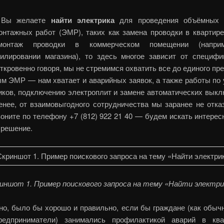
 Вы желаете
найти электрика
для проведения объёмных 
онтажных работ (ЭМР), таких как замена проводки в квартире
монтаж проводки в коммерческом помещении (напри
илировании магазина), то здесь многое зависит от специф
ткровенно говоря, мы не стремимся охватить все до единого п
ым ЭМР — нам хватает и аварийных заявок, а также работы по 
иков, подключению электроплит и замене автоматических выкл
енее, от взаимовыгодного сотрудничества мы заранее не отка
воните по телефону +7 (812) 922 21 40 — будем искать интере
 решение.
иншот 1. Пример поискового запроса на тему «Найти электри
но, было бы хорошо и правильно, если бы граждане (как обыч
редприниматели) занимались профилактикой аварий в ква