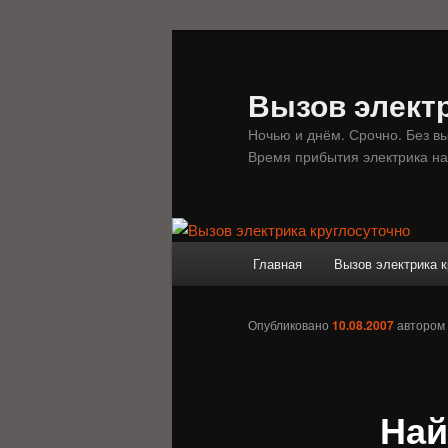
Перейти
к
основному
Вызов электр
содержимому
Ночью и днём. Срочно. Без в
Время прибытия электрика на
Главное
Главная
Вызов электрика к
меню
Опубликовано
10.08.2007
автором
Най