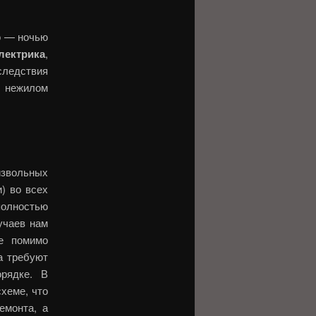
о — ночью
лектрика
,
ледствия
в нежилом
звольных
) во всех
полностью
учаев нам
ые помимо
а требуют
орядке. В
хеме, что
емонта, а