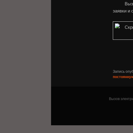
Выз
заявки и 
Запись опу
постоянну
Вызов электри