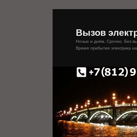
Перейти
к
основному
Вызов электр
содержимому
Ночью и днём. Срочно. Без в
Время прибытия электрика на