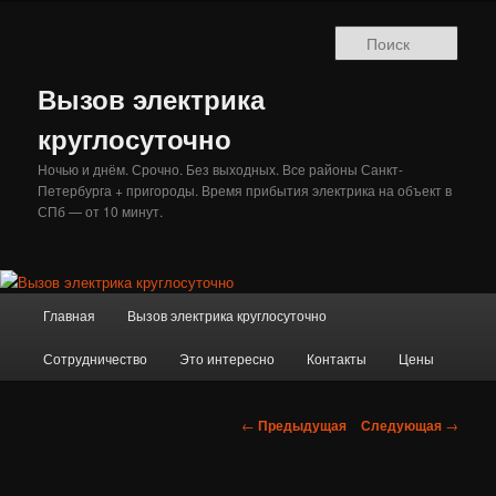
Перейти
к
Поис
основному
содержимому
Вызов электрика
круглосуточно
Ночью и днём. Срочно. Без выходных. Все районы Санкт-
Петербурга + пригороды. Время прибытия электрика на объект в
СПб — от 10 минут.
Главное
Главная
Вызов электрика круглосуточно
меню
Сотрудничество
Это интересно
Контакты
Цены
Навигация
←
Предыдущая
Следующая
→
по
записям