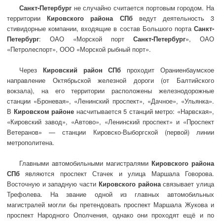
Санкт-Петербург
не случайно считается портовым городом. На
территории
Кировского района СПб
ведут деятельность 3
стивидорные компании, входящие в состав Большого порта
Санкт-
Петербург
: ОАО «Морской порт
Санкт-Петербург
», ОАО
«Петролеспорт», ООО «Морской рыбный порт».
Через
Кировский район СПб
проходит Ораниенбаумское
направление Октябрьской железной дороги (от Балтийского
вокзала), на его территории расположены железнодорожные
станции «Броневая», «Ленинский проспект», «Дачное», «Ульянка».
В
Кировском районе
насчитывается 5 станций метро: «Нарвская»,
«Кировский завод», «Автово», «Ленинский проспект» и «Проспект
Ветеранов» — станции Кировско-Выборгской (первой) линии
метрополитена.
Главными автомобильными магистралями
Кировского района
СПб
являются проспект Стачек и улица Маршала Говорова.
Восточную и западную части
Кировского района
связывает улица
Трефолева. На звание одной из главных автомобильных
магистралей могли бы претендовать проспект Маршала Жукова и
проспект Народного Ополчения, однако они проходят ещё и по