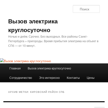
Перейти
Перейти
к
к
Поис
основному
дополнительному
содержимому
содержимому
Вызов электрика
круглосуточно
Ночью и днём. Срочно. Без выходных. Все районы Санкт-
Петербурга + пригороды. Время прибытия электрика на объект в
СПб — от 10 минут.
Главное
Главная
Вызов электрика круглосуточно
меню
Сотрудничество
Это интересно
Контакты
Цены
АРХИВ МЕТКИ:
КИРОВСКИЙ РАЙОН СПБ