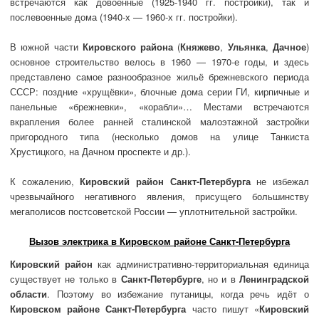
встречаются как довоенные (1925-1940 гг. постройки), так и
послевоенные дома (1940-х — 1960-х гг. постройки).
В южной части
Кировского района
(
Княжево
,
Ульянка
,
Дачное
)
основное строительство велось в 1960 — 1970-е годы, и здесь
представлено самое разнообразное жильё брежневского периода
СССР: поздние «хрущёвки», блочные дома серии ГИ, кирпичные и
панельные «брежневки», «корабли»… Местами встречаются
вкрапления более ранней сталинской малоэтажной застройки
пригородного типа (несколько домов на улице Танкиста
Хрустицкого, на Дачном проспекте и др.).
К сожалению,
Кировский район Санкт-Петербурга
не избежал
чрезвычайного негативного явления, присущего большинству
мегаполисов постсоветской России — уплотнительной застройки.
Вызов электрика в Кировском районе Санкт-Петербурга
Кировский район
как административно-территориальная единица
существует не только в
Санкт-Петербурге
, но и в
Ленинградской
области
. Поэтому во избежание путаницы, когда речь идёт о
Кировском районе Санкт-Петербурга
часто пишут «
Кировский