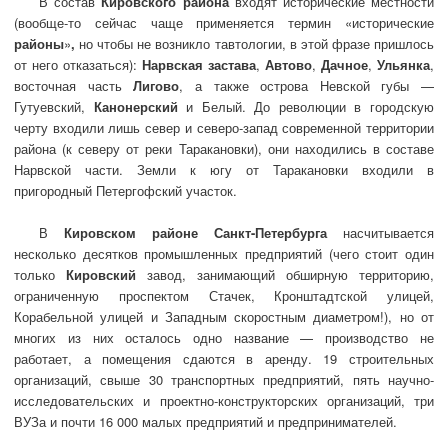
В состав
Кировского района
входят исторические местности
(вообще-то сейчас чаще применяется термин «исторические
районы
»
,
но чтобы не возникло тавтологии, в этой фразе пришлось
от него отказаться):
Нарвская застава
,
Автово
,
Дачное
,
Ульянка
,
восточная часть
Лигово
, а также острова Невской губы —
Гутуевский,
Канонерский
и Белый. До революции в городскую
черту входили лишь север и северо-запад современной территории
района (к северу от реки Таракановки), они находились в составе
Нарвской части. Земли к югу от Таракановки входили в
пригородный Петергофский участок.
В
Кировском районе Санкт-Петербурга
насчитывается
несколько десятков промышленных предприятий (чего стоит один
только
Кировский
завод, занимающий обширную территорию,
ограниченную проспектом Стачек, Кронштадтской улицей,
Корабельной улицей и Западным скоростным диаметром!), но от
многих из них осталось одно название — производство не
работает, а помещения сдаются в аренду. 19 строительных
организаций, свыше 30 транспортных предприятий, пять научно-
исследовательских и проектно-конструкторских организаций, три
ВУЗа и почти 16 000 малых предприятий и предпринимателей.