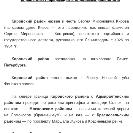
Кировский район
назван в честь Сергея Мироновича Кирова
(на самом деле Киров — это псевдоним, настоящая фамилия
Сергея Мироновича — Костриков), советского партийного и
государственного деятеля, руководившего Ленинградом с 1926 по
1934 гг.
Кировский район
расположен на юго-западе
Санкт-
Петербурга
.
Кировский район
имеет выход к берегу Невской губы
Финского залива.
На севере граница
Кировского района
с
Адмиралтейским
районом
проходит по реке Екатерингофке и площади Стачек, на
востоке — с
Московским районом
— по линии железной дороги
на Ломоносов (Ораниенбаум), и на юге — с
Красносельским
районом
— по проспекту Маршала Жукова и Красненькой речке.