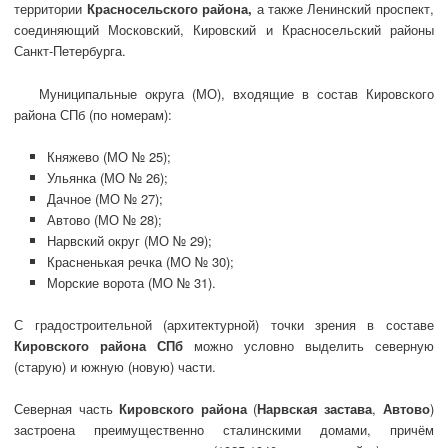
территории
Красносельского района,
а также Ленинский проспект,
соединяющий Московский, Кировский и Красносельский районы
Санкт-Петербурга.
Муниципальные округа (МО), входящие в состав Кировского
района СПб (по номерам):
Княжево (МО № 25);
Ульянка (МО № 26);
Дачное (МО № 27);
Автово (МО № 28);
Нарвский округ (МО № 29);
Красненькая речка (МО № 30);
Морские ворота (МО № 31).
С градостроительной (архитектурной) точки зрения в составе
Кировского района СПб
можно условно выделить северную
(старую) и южную (новую) части.
Северная часть
Кировского района
(
Нарвская застава
,
Автово
)
застроена преимущественно сталинскими домами, причём