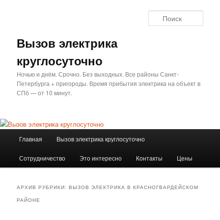
Перейти
Перейти
к
к
Поис
основному
дополнительному
содержимому
содержимому
Вызов электрика
круглосуточно
Ночью и днём. Срочно. Без выходных. Все районы Санкт-
Петербурга + пригороды. Время прибытия электрика на объект в
СПб — от 10 минут.
Главное
Главная
Вызов электрика круглосуточно
меню
Сотрудничество
Это интересно
Контакты
Цены
АРХИВ РУБРИКИ:
ВЫЗОВ ЭЛЕКТРИКА В КРАСНОГВАРДЕЙСКОМ
РАЙОНЕ