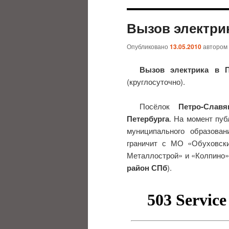
Вызов электри
Опубликовано
13.05.2010
автором
Вызов электрика в П
(круглосуточно).
Посёлок
Петро-Славя
Петербурга
. На момент пу
муниципального образова
граничит с МО «Обуховск
Металлострой» и «Колпино»
район СПб
).