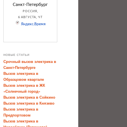
НОВЫЕ СТАТЬИ
Срочный вызов электрика в
Санкт-Петербурге
Вызов электрика в
Образцовом квартале
Вызов электрика в ЖК
«Солнечный город»
Вызов электрика в Сойкино
Вызов электрика в Князево
Вызов электрика в
Предпортовом
Вызов электрика в
Новосёлках (Левашово)