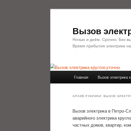
Перейти
Перейти
к
к
основному
дополнительному
Вызов электр
содержимому
содержимому
Ночью и днём. Срочно. Без в
Время прибытия электрика на
Главное
Главная
Вызов электрика к
меню
АРХИВ РУБРИКИ:
ВЫЗОВ ЭЛЕКТР
Вызов электрика в Петро-Сла
аварийного электрика круг
частных домов, квартир, ко