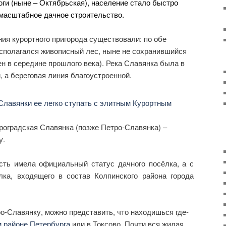
ги (ныне – Октябрьская), население стало быстро
 масштабное дачное строительство.
ия курортного пригорода существовали: по обе
асполагался живописный лес, ныне не сохранившийся
н в середине прошлого века). Река Славянка была в
, а береговая линия благоустроенной.
троградская Славянка (позже Петро-Славянка) –
у.
сть имела официальный статус дачного посёлка, а с
лка, входящего в состав Колпинского района города
ро-Славянку, можно представить, что находишься где-
м районе Петербурга
или в Токсово. Почти вся жилая