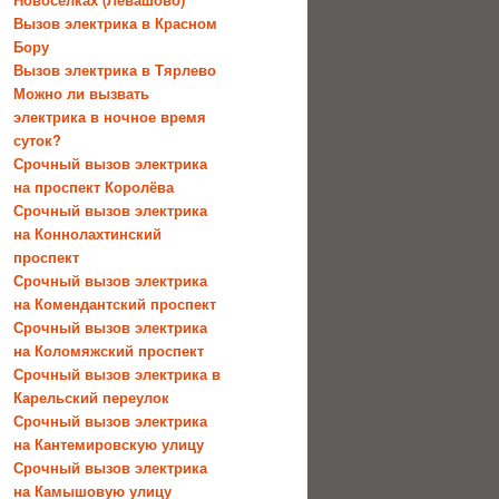
Вызов электрика в Красном
Бору
Вызов электрика в Тярлево
Можно ли вызвать
электрика в ночное время
суток?
Срочный вызов электрика
на проспект Королёва
Срочный вызов электрика
на Коннолахтинский
проспект
Срочный вызов электрика
на Комендантский проспект
Срочный вызов электрика
на Коломяжский проспект
Срочный вызов электрика в
Карельский переулок
Срочный вызов электрика
на Кантемировскую улицу
Срочный вызов электрика
на Камышовую улицу