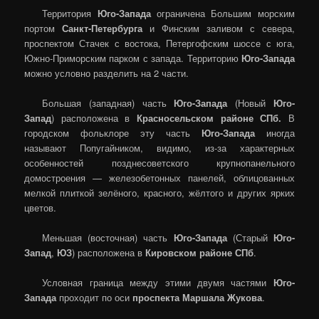
Территория
Юго-Запада
ограничена Большим морским
портом
Санкт-Петербурга
и Финским заливом с севера,
проспектом Стачек с востока, Петергофским шоссе с юга,
Южно-Приморским парком с запада. Территорию
Юго-Запада
можно условно разделить на 2 части.
Большая (западная) часть
Юго-Запада
(Новый
Юго-
Запад
)
расположена в
Красносельском районе СПб.
В
городском фольклоре эту часть
Юго-Запада
иногда
называют Попугайником, видимо, из-за характерных
особенностей позднесоветского крупнопанельного
домостроения — железобетонных панелей, облицованных
мелкой плиткой зелёного, красного, жёлтого и других ярких
цветов.
Меньшая (восточная) часть
Юго-Запада
(Старый
Юго-
Запад
,
ЮЗ
) расположена в
Кировском районе СПб
.
Условная граница между этими двумя частями
Юго-
Запада
проходит по оси
проспекта Маршала Жукова
.