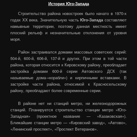
История Юго-Запада
Строительство района новостроек было начато в 1970-х
годах XX века. Значительную часть
Юго-Запада
составляют
намывные территории, поэтому данная местность имеет
плоский рельеф и незначительные отклонения от уровня
моря.
Район застраивался домами массовых советских серий:
504-й, 600-й, 606-й, 137-й и других. При этом в той части
района, которая относится к Кировскому району, преобладает
застройка домами 600-й серии Автовского ДСК (так
называемые дома-«корабли») и кирпичными вставками. В
застройке части района, относимой к Красносельскому
району, преобладают более современные серии.
В районе нет ни станций метро, ни железнодорожных
станций. Планируется строительство станции метро «Юго-
Западная» (проектное название — «Казаковская»).
Ближайшие станции метро — «Кировский завод», «Автово»,
«Ленинский проспект», «Проспект Ветеранов».