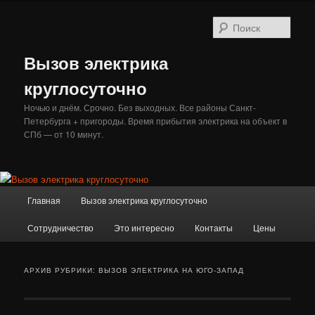
Перейти
Перейти
к
к
Поис
основному
дополнительному
содержимому
содержимому
Вызов электрика
круглосуточно
Ночью и днём. Срочно. Без выходных. Все районы Санкт-
Петербурга + пригороды. Время прибытия электрика на объект в
СПб — от 10 минут.
Главное
Главная
Вызов электрика круглосуточно
меню
Сотрудничество
Это интересно
Контакты
Цены
АРХИВ РУБРИКИ:
ВЫЗОВ ЭЛЕКТРИКА НА ЮГО-ЗАПАД