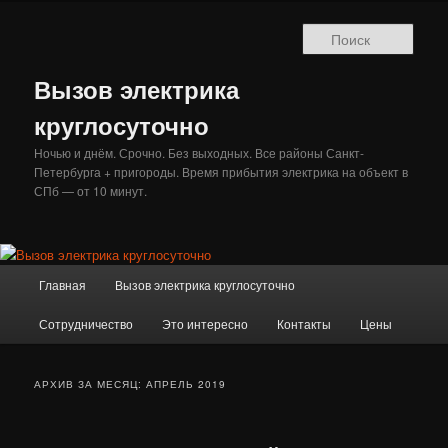
Перейти
Перейти
к
к
Поис
основному
дополнительному
содержимому
содержимому
Вызов электрика
круглосуточно
Ночью и днём. Срочно. Без выходных. Все районы Санкт-
Петербурга + пригороды. Время прибытия электрика на объект в
СПб — от 10 минут.
Главное
Главная
Вызов электрика круглосуточно
меню
Сотрудничество
Это интересно
Контакты
Цены
АРХИВ ЗА МЕСЯЦ:
АПРЕЛЬ 2019