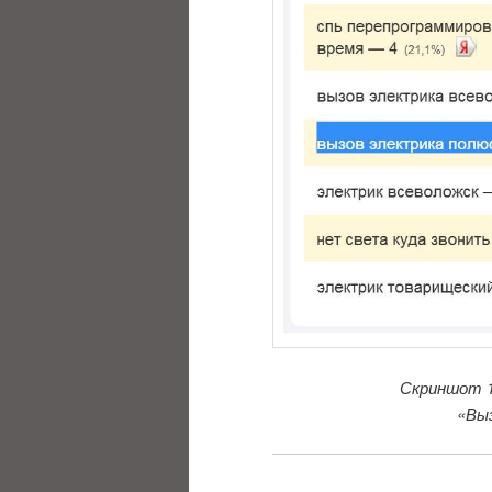
Скриншот 1
«Выз