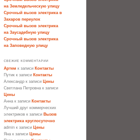
на Земледельческую улицу
Срочный вызов электрика в
Захаров переулок
Срочный вызов электрика
на Заусадебную улицу
Срочный вызов электрика
на Заповедную улицу
СВЕЖИЕ КОММЕНТАРИИ
Артем
к записи
Контакты
Путик
к записи
Контакты
Александр
к записи
Цены
Светлана Петровна
к записи
Цены
Анна
к записи
Контакты
Лучший друг коммерческих
электриков
к записи
Вызов
электрика круглосуточно
admin
к записи
Цены
Яна
к записи
Цены