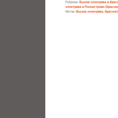
Рубрика:
Вызов электрика в Крас
электрика в Полюстрово (Красно
Метки:
Вызов электрика
,
Красног