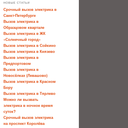
НОВЫЕ СТАТЬИ
Срочный вызов электрика в
Санкт-Петербурге
Вызов электрика в
Образцовом квартале
Вызов электрика в ЖК
«Солнечный город»
Вызов электрика в Сойкино
Вызов электрика в Князево
Вызов электрика в
Предпортовом
Вызов электрика в
Новосёлках (Левашово)
Вызов электрика в Красном
Бору
Вызов электрика в Тярлево
Можно ли вызвать
электрика в ночное время
суток?
Срочный вызов электрика
на проспект Королёва