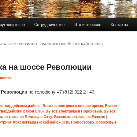
руглосуточно
Сотрудничество
Это интересно
Контакты
ИКА В ПОЛЮСТРОВО (КРАСНОГВАРДЕЙСКИЙ РАЙОН СПБ)
ка на шоссе Революции
admin
е Революции
по телефону +7 (812) 922 21 40.
ногвардейском районе
,
Вызов электрика в ночное время
,
Вызов
гвардейский район СПб)
,
Вызов электрика в Пороховые
,
Вызов
электрика на Большую Охту
,
Вызов электрика на Ржевке
|
ктрика
,
Красногвардейский район СПб
,
Полюстрово
,
Пороховые
,