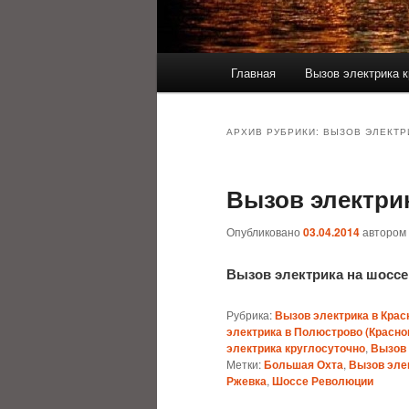
Главное
Главная
Вызов электрика к
меню
АРХИВ РУБРИКИ:
ВЫЗОВ ЭЛЕКТР
Вызов электри
Опубликовано
03.04.2014
автором
Вызов электрика на шосс
Рубрика:
Вызов электрика в Крас
электрика в Полюстрово (Красно
электрика круглосуточно
,
Вызов 
Метки:
Большая Охта
,
Вызов эле
Ржевка
,
Шоссе Революции