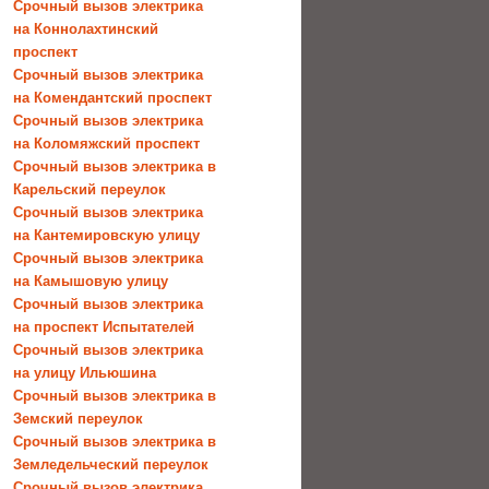
Срочный вызов электрика
на Коннолахтинский
проспект
Срочный вызов электрика
на Комендантский проспект
Срочный вызов электрика
на Коломяжский проспект
Срочный вызов электрика в
Карельский переулок
Срочный вызов электрика
на Кантемировскую улицу
Срочный вызов электрика
на Камышовую улицу
Срочный вызов электрика
на проспект Испытателей
Срочный вызов электрика
на улицу Ильюшина
Срочный вызов электрика в
Земский переулок
Срочный вызов электрика в
Земледельческий переулок
Срочный вызов электрика