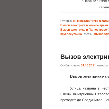
ВЫЗОВ ЭЛЕКТРИКА
СРОЧН
Рубрика:
Вызов электрика в Кали
Вызов электрика в ночное время
Вызов электрика в Полюстрово (
круглосуточно
|
Метки:
Вызов эле
Вызов электри
Опубликовано
04.10.2011
автором
Вызов электрика на 
Улица названа в чест
Елены Дмитриевны Стасовой
проходит до Соединительной