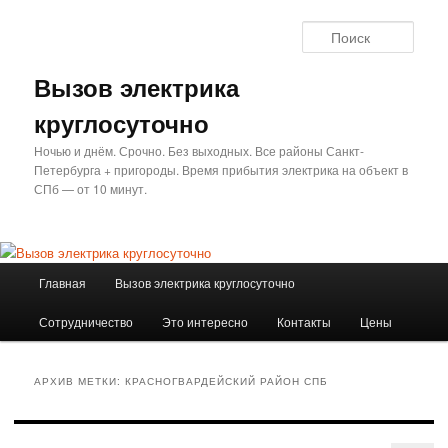
Перейти
Перейти
к
к
Поис
основному
дополнительному
содержимому
содержимому
Вызов электрика
круглосуточно
Ночью и днём. Срочно. Без выходных. Все районы Санкт-
Петербурга + пригороды. Время прибытия электрика на объект в
СПб — от 10 минут.
Главное
Главная
Вызов электрика круглосуточно
меню
Сотрудничество
Это интересно
Контакты
Цены
АРХИВ МЕТКИ:
КРАСНОГВАРДЕЙСКИЙ РАЙОН СПБ