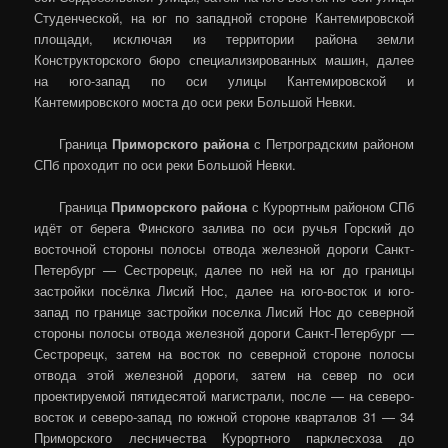
Студенческой, на юг по западной стороне Кантемировской
площади, исключая из территории района земли
Конструкторского бюро специализированных машин, далее
на юго-запад по оси улицы Кантемировской и
Кантемировского моста до оси реки Большой Невки.
Граница
Приморского района
с Петроградским районом
СПб проходит по оси реки Большой Невки.
Граница
Приморского района
с Курортным районом СПб
идёт от берега Финского залива по оси ручья Горский до
восточной стороны полосы отвода железной дороги Санкт-
Петербург — Сестрорецк, далее по ней на юг до границы
застройки посёлка Лисий Нос, далее на юго-восток и юго-
запад по границе застройки поселка Лисий Нос до северной
стороны полосы отвода железной дороги Санкт-Петербург —
Сестрорецк, затем на восток по северной стороне полосы
отвода этой железной дороги, затем на север по оси
проектируемой пятидесятой магистрали, после — на северо-
восток и северо-запад по южной стороне кварталов 31 — 34
Приморского лесничества Курортного парклесхоза до