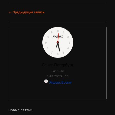
Навигация
←
Предыдущие записи
по
записям
НОВЫЕ СТАТЬИ