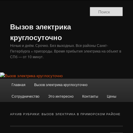
Перейти
Перейти
к
к
Поис
основному
дополнительному
содержимому
содержимому
Вызов электрика
круглосуточно
Ночью и днём. Срочно. Без выходных. Все районы Санкт-
Петербурга + пригороды. Время прибытия электрика на объект в
СПб — от 10 минут.
Главное
Главная
Вызов электрика круглосуточно
меню
Сотрудничество
Это интересно
Контакты
Цены
АРХИВ РУБРИКИ:
ВЫЗОВ ЭЛЕКТРИКА В ПРИМОРСКОМ РАЙОНЕ