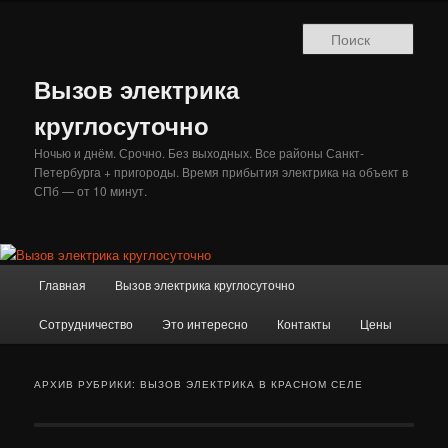
Перейти
Перейти
к
к
Поис
основному
дополнительному
содержимому
содержимому
Вызов электрика
круглосуточно
Ночью и днём. Срочно. Без выходных. Все районы Санкт-
Петербурга + пригороды. Время прибытия электрика на объект в
СПб — от 10 минут.
Главное
Главная
Вызов электрика круглосуточно
меню
Сотрудничество
Это интересно
Контакты
Цены
АРХИВ РУБРИКИ:
ВЫЗОВ ЭЛЕКТРИКА В КРАСНОМ СЕЛЕ