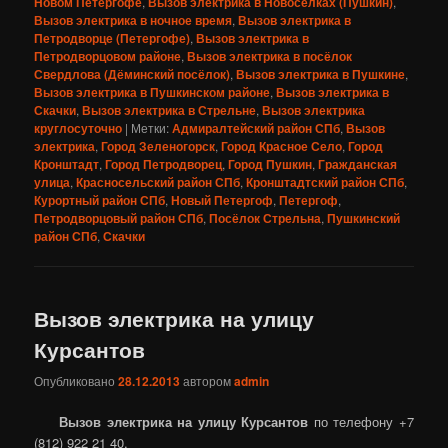
Новом Петергофе
,
Вызов электрика в Новосёлках (Пушкин)
,
Вызов электрика в ночное время
,
Вызов электрика в
Петродворце (Петергофе)
,
Вызов электрика в
Петродворцовом районе
,
Вызов электрика в посёлок
Свердлова (Дёминский посёлок)
,
Вызов электрика в Пушкине
,
Вызов электрика в Пушкинском районе
,
Вызов электрика в
Скачки
,
Вызов электрика в Стрельне
,
Вызов электрика
круглосуточно
|
Метки:
Адмиралтейский район СПб
,
Вызов
электрика
,
Город Зеленогорск
,
Город Красное Село
,
Город
Кронштадт
,
Город Петродворец
,
Город Пушкин
,
Гражданская
улица
,
Красносельский район СПб
,
Кронштадтский район СПб
,
Курортный район СПб
,
Новый Петергоф
,
Петергоф
,
Петродворцовый район СПб
,
Посёлок Стрельна
,
Пушкинский
район СПб
,
Скачки
Вызов электрика на улицу
Курсантов
Опубликовано
28.12.2013
автором
admin
Вызов электрика на улицу Курсантов
по телефону +7
(812) 922 21 40.