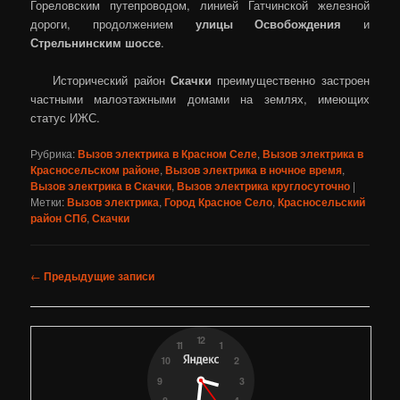
Гореловским путепроводом, линией Гатчинской железной
дороги, продолжением
улицы Освобождения
и
Стрельнинским шоссе
.
Исторический район
Скачки
преимущественно застроен
частными малоэтажными домами на землях, имеющих
статус ИЖС.
Рубрика:
Вызов электрика в Красном Селе
,
Вызов электрика в
Красносельском районе
,
Вызов электрика в ночное время
,
Вызов электрика в Скачки
,
Вызов электрика круглосуточно
|
Метки:
Вызов электрика
,
Город Красное Село
,
Красносельский
район СПб
,
Скачки
Навигация
←
Предыдущие записи
по
записям