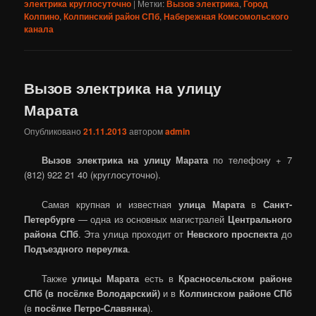
электрика круглосуточно
|
Метки:
Вызов электрика
,
Город
Колпино
,
Колпинский район СПб
,
Набережная Комсомольского
канала
Вызов электрика на улицу
Марата
Опубликовано
21.11.2013
автором
admin
Вызов электрика на улицу Марата
по телефону + 7
(812) 922 21 40 (круглосуточно).
Самая крупная и известная
улица Марата
в
Санкт-
Петербурге
— одна из основных магистралей
Центрального
района СПб
. Эта улица проходит от
Невского проспекта
до
Подъездного переулка
.
Также
улицы Марата
есть в
Красносельском районе
СПб (в
посёлке Володарский
)
и в
Колпинском районе СПб
(в
посёлке Петро-Славянка
).