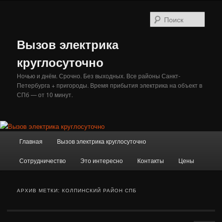
Перейти
Перейти
к
к
Поис
основному
дополнительному
содержимому
содержимому
Вызов электрика
круглосуточно
Ночью и днём. Срочно. Без выходных. Все районы Санкт-
Петербурга + пригороды. Время прибытия электрика на объект в
СПб — от 10 минут.
Главное
Главная
Вызов электрика круглосуточно
меню
Сотрудничество
Это интересно
Контакты
Цены
АРХИВ МЕТКИ:
КОЛПИНСКИЙ РАЙОН СПБ