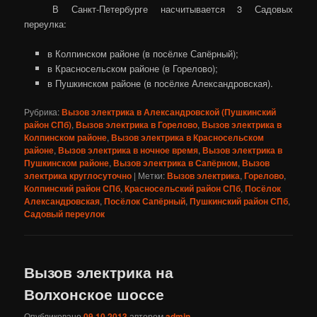
В Санкт-Петербурге насчитывается 3 Садовых
переулка:
в Колпинском районе (в посёлке Сапёрный);
в Красносельском районе (в Горелово);
в Пушкинском районе (в посёлке Александровская).
Рубрика:
Вызов электрика в Александровской (Пушкинский
район СПб)
,
Вызов электрика в Горелово
,
Вызов электрика в
Колпинском районе
,
Вызов электрика в Красносельском
районе
,
Вызов электрика в ночное время
,
Вызов электрика в
Пушкинском районе
,
Вызов электрика в Сапёрном
,
Вызов
электрика круглосуточно
|
Метки:
Вызов электрика
,
Горелово
,
Колпинский район СПб
,
Красносельский район СПб
,
Посёлок
Александровская
,
Посёлок Сапёрный
,
Пушкинский район СПб
,
Садовый переулок
Вызов электрика на
Волхонское шоссе
Опубликовано
09.10.2013
автором
admin