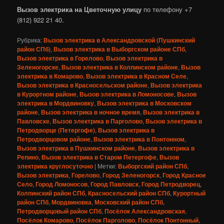
Вызов электрика на Цветочную улицу
по телефону +7
(812) 922 21 40.
Рубрика:
Вызов электрика в Александровской (Пушкинский
район СПб)
,
Вызов электрика в Выборгском районе СПб
,
Вызов электрика в Горелово
,
Вызов электрика в
Зеленогорске
,
Вызов электрика в Колпинском районе
,
Вызов
электрика в Комарово
,
Вызов электрика в Красном Селе
,
Вызов электрика в Красносельском районе
,
Вызов электрика
в Курортном районе
,
Вызов электрика в Ломоносове
,
Вызов
электрика в Мордвиновку
,
Вызов электрика в Московском
районе
,
Вызов электрика в ночное время
,
Вызов электрика в
Павловске
,
Вызов электрика в Парголово
,
Вызов электрика в
Петродворце (Петергофе)
,
Вызов электрика в
Петродворцовом районе
,
Вызов электрика в Понтонном
,
Вызов электрика в Пушкинском районе
,
Вызов электрика в
Репино
,
Вызов электрика в Старом Петергофе
,
Вызов
электрика круглосуточно
|
Метки:
Выборгский район СПб
,
Вызов электрика
,
Горелово
,
Город Зеленогорск
,
Город Красное
Село
,
Город Ломоносов
,
Город Павловск
,
Город Петродворец
,
Колпинский район СПб
,
Красносельский район СПб
,
Курортный
район СПб
,
Мордвиновка
,
Московский район СПб
,
Петродворцовый район СПб
,
Посёлок Александровская
,
Посёлок Комарово
,
Посёлок Парголово
,
Посёлок Понтонный
,