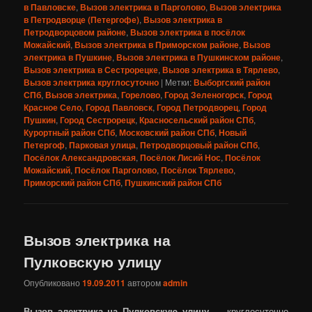
в Павловске
,
Вызов электрика в Парголово
,
Вызов электрика
в Петродворце (Петергофе)
,
Вызов электрика в
Петродворцовом районе
,
Вызов электрика в посёлок
Можайский
,
Вызов электрика в Приморском районе
,
Вызов
электрика в Пушкине
,
Вызов электрика в Пушкинском районе
,
Вызов электрика в Сестрорецке
,
Вызов электрика в Тярлево
,
Вызов электрика круглосуточно
|
Метки:
Выборгский район
СПб
,
Вызов электрика
,
Горелово
,
Город Зеленогорск
,
Город
Красное Село
,
Город Павловск
,
Город Петродворец
,
Город
Пушкин
,
Город Сестрорецк
,
Красносельский район СПб
,
Курортный район СПб
,
Московский район СПб
,
Новый
Петергоф
,
Парковая улица
,
Петродворцовый район СПб
,
Посёлок Александровская
,
Посёлок Лисий Нос
,
Посёлок
Можайский
,
Посёлок Парголово
,
Посёлок Тярлево
,
Приморский район СПб
,
Пушкинский район СПб
Вызов электрика на
Пулковскую улицу
Опубликовано
19.09.2011
автором
admin
Вызов электрика на Пулковскую улицу
— круглосуточно