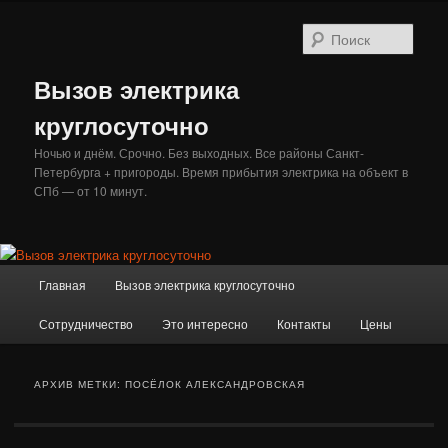
Перейти
Перейти
к
к
Поис
основному
дополнительному
содержимому
содержимому
Вызов электрика
круглосуточно
Ночью и днём. Срочно. Без выходных. Все районы Санкт-
Петербурга + пригороды. Время прибытия электрика на объект в
СПб — от 10 минут.
Главное
Главная
Вызов электрика круглосуточно
меню
Сотрудничество
Это интересно
Контакты
Цены
АРХИВ МЕТКИ:
ПОСЁЛОК АЛЕКСАНДРОВСКАЯ