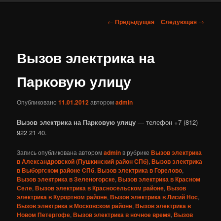
Навигация
←
Предыдущая
Следующая
→
по
записям
Вызов электрика на
Парковую улицу
Опубликовано
11.01.2012
автором
admin
Вызов электрика на Парковую улицу
— телефон +7 (812)
922 21 40.
Запись опубликована автором
admin
в рубрике
Вызов электрика
в Александровской (Пушкинский район СПб)
,
Вызов электрика
в Выборгском районе СПб
,
Вызов электрика в Горелово
,
Вызов электрика в Зеленогорске
,
Вызов электрика в Красном
Селе
,
Вызов электрика в Красносельском районе
,
Вызов
электрика в Курортном районе
,
Вызов электрика в Лисий Нос
,
Вызов электрика в Московском районе
,
Вызов электрика в
Новом Петергофе
,
Вызов электрика в ночное время
,
Вызов