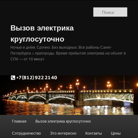
Перейти
к
Поис
основному
содержимому
Вызов электрика
круглосуточно
Ночью и днём. Срочно. Без выходных. Все районы Санкт-
Петербурга + пригороды. Время прибытия электрика на объект в
СПб — от 10 минут.
Главное
Главная
Вызов электрика круглосуточно
меню
Сотрудничество
Это интересно
Контакты
Цены