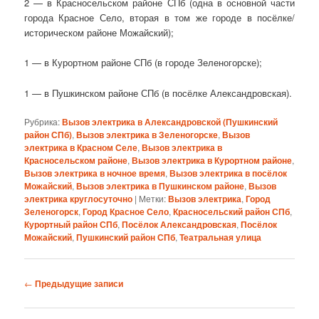
2 — в Красносельском районе СПб (одна в основной части
города Красное Село, вторая в том же городе в посёлке/
историческом районе Можайский);
1 — в Курортном районе СПб (в городе Зеленогорске);
1 — в Пушкинском районе СПб (в посёлке Александровская).
Рубрика:
Вызов электрика в Александровской (Пушкинский
район СПб)
,
Вызов электрика в Зеленогорске
,
Вызов
электрика в Красном Селе
,
Вызов электрика в
Красносельском районе
,
Вызов электрика в Курортном районе
,
Вызов электрика в ночное время
,
Вызов электрика в посёлок
Можайский
,
Вызов электрика в Пушкинском районе
,
Вызов
электрика круглосуточно
|
Метки:
Вызов электрика
,
Город
Зеленогорск
,
Город Красное Село
,
Красносельский район СПб
,
Курортный район СПб
,
Посёлок Александровская
,
Посёлок
Можайский
,
Пушкинский район СПб
,
Театральная улица
Навигация
←
Предыдущие записи
по
записям