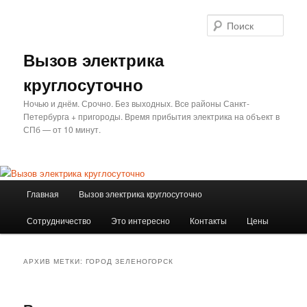
Перейти
Перейти
к
к
Поис
основному
дополнительному
содержимому
содержимому
Вызов электрика
круглосуточно
Ночью и днём. Срочно. Без выходных. Все районы Санкт-
Петербурга + пригороды. Время прибытия электрика на объект в
СПб — от 10 минут.
Главное
Главная
Вызов электрика круглосуточно
меню
Сотрудничество
Это интересно
Контакты
Цены
АРХИВ МЕТКИ:
ГОРОД ЗЕЛЕНОГОРСК