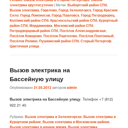
электрика круглосуточно
|
Метки:
Выборгский район СПб
,
Вызов электрика
,
Горелово
,
Город Зеленогорск
,
Город Красное
Село
,
Город Ломоносов
,
Город Павловск
,
Город Петродворец
,
Колпинский район СПб
,
Красносельский район СПб
,
Курортный
район СПб
,
Мордвиновка
,
Московский район СПб
,
Петродворцовый район СПб
,
Посёлок Александровская
,
Посёлок Комарово
,
Посёлок Парголово
,
Посёлок Понтонный
,
Посёлок Репино
,
Пушкинский район СПб
,
Старый Петергоф
,
Цветочная улица
Вызов электрика на
Бассейную улицу
Опубликовано
31.05.2012
автором
admin
Вызов электрика на Бассейную улицу
. Телефон +7 (812)
922 21 40.
Рубрика:
Вызов электрика в Зеленогорске
,
Вызов электрика в
Курортном районе
,
Вызов электрика в Московском районе
,
Вызов электрика в ночное время
,
Вызов электрика