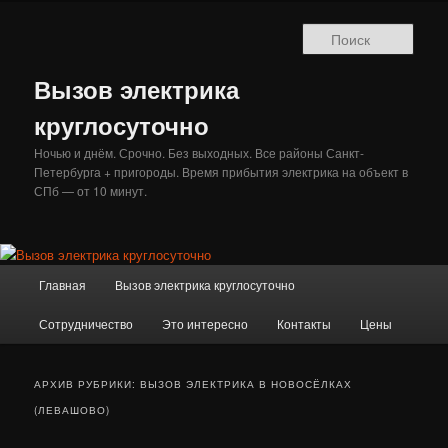
Перейти
Перейти
к
к
Поис
основному
дополнительному
содержимому
содержимому
Вызов электрика
круглосуточно
Ночью и днём. Срочно. Без выходных. Все районы Санкт-
Петербурга + пригороды. Время прибытия электрика на объект в
СПб — от 10 минут.
Главное
Главная
Вызов электрика круглосуточно
меню
Сотрудничество
Это интересно
Контакты
Цены
АРХИВ РУБРИКИ:
ВЫЗОВ ЭЛЕКТРИКА В НОВОСЁЛКАХ
(ЛЕВАШОВО)