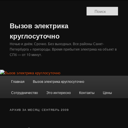
Перейти
Перейти
к
к
Поис
основному
дополнительному
содержимому
содержимому
Вызов электрика
круглосуточно
Ночью и днём. Срочно. Без выходных. Все районы Санкт-
Петербурга + пригороды. Время прибытия электрика на объект в
СПб — от 10 минут.
Главное
Главная
Вызов электрика круглосуточно
меню
Сотрудничество
Это интересно
Контакты
Цены
АРХИВ ЗА МЕСЯЦ:
СЕНТЯБРЬ 2009