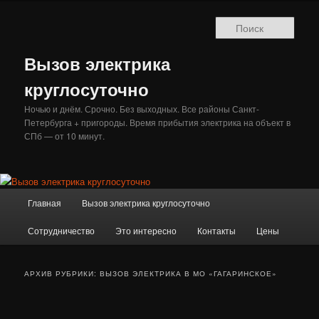
Перейти
Перейти
к
к
Поис
основному
дополнительному
содержимому
содержимому
Вызов электрика
круглосуточно
Ночью и днём. Срочно. Без выходных. Все районы Санкт-
Петербурга + пригороды. Время прибытия электрика на объект в
СПб — от 10 минут.
Главное
Главная
Вызов электрика круглосуточно
меню
Сотрудничество
Это интересно
Контакты
Цены
АРХИВ РУБРИКИ:
ВЫЗОВ ЭЛЕКТРИКА В МО «ГАГАРИНСКОЕ»