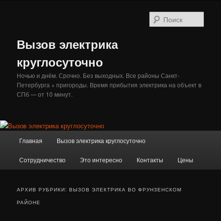
Перейти
Перейти
к
к
Поис
основному
дополнительному
содержимому
содержимому
Вызов электрика
круглосуточно
Ночью и днём. Срочно. Без выходных. Все районы Санкт-
Петербурга + пригороды. Время прибытия электрика на объект в
СПб — от 10 минут.
Главное
Главная
Вызов электрика круглосуточно
меню
Сотрудничество
Это интересно
Контакты
Цены
АРХИВ РУБРИКИ:
ВЫЗОВ ЭЛЕКТРИКА ВО ФРУНЗЕНСКОМ
РАЙОНЕ