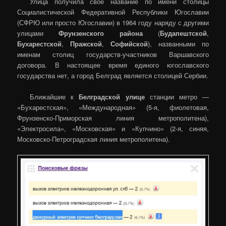
Улица получила своё название по имени столицы
Социалистической Федеративной Республики Югославии
(СФРЮ или просто Югославии) в 1964 году наряду с другими
улицами
Фрунзенского района
(
Будапештской
,
Бухарестской
,
Пражской
,
Софийской
), названными по
именам столиц государств-участников Варшавского
договора. В настоящее время единого югославского
государства нет, а город Белград является столицей Сербии.
Ближайшие к
Белградской улице
станции метро —
«Бухарестская», «Международная» (5-я, фиолетовая,
Фрунзенско-Приморская линия метрополитена),
«Электросила», «Московская» и «Купчино» (2-я, синяя,
Московско-Петроградская линия метрополитена).