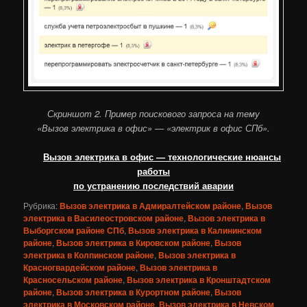
Скриншот 2. Пример поискового запроса на тему
«Вызов электрика в офис» — «электрик в офис СПб».
Вызов электрика в офис — технологические нюансы
работы
по устранению последствий аварии
Рубрика:
Вызов электрика в Адмиралтейском районе
,
Вызов
электрика в Василеостровском районе
,
Вызов электрика в
Выборгском районе СПб
,
Вызов электрика в Калининском
районе
,
Вызов электрика в Кировском районе
,
Вызов
электрика в Колпинском районе
,
Вызов электрика в
Красногвардейском районе
,
Вызов электрика в
Красносельском районе
,
Вызов электрика в Кронштадтском
районе
,
Вызов электрика в Курортном районе
,
Вызов
электрика в Московском районе
,
Вызов электрика в Невском