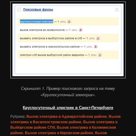
Скриншот 1. Пример поискового запроса на тему
«Круглосуточный электрик».
Круглосуточный электрик в Санкт-Петербурге
Рубрика:
Вызов электрика в Адмиралтейском районе
,
Вызов
электрика в Василеостровском районе
,
Вызов электрика в
Выборгском районе СПб
,
Вызов электрика в Калининском
районе
,
Вызов электрика в Кировском районе
,
Вызов