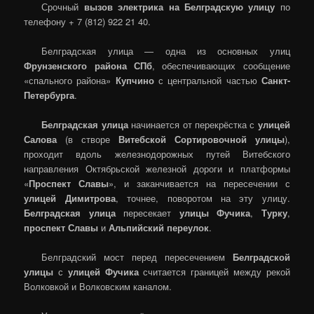
Срочный
вызов электрика на Белградскую улицу
по
телефону + 7 (812) 922 21 40.
Белградская улица — одна из основных улиц
Фрунзенского района СПб
, обеспечивающих сообщение
«спального района»
Купчино
с центральной частью
Санкт-
Петербурга
.
Белградская улица
начинается от перекрёстка с
улицей
Салова
(в створе
Витебской Сортировочной улицы
),
проходит вдоль железнодорожных путей Витебского
направления Октябрьской железной дороги и платформы
«
Проспект Славы
», и заканчивается на пересечении с
улицей Димитрова
, точнее, поворотом на эту улицу.
Белградская улица
пересекает
улицы Фучика
,
Турку
,
проспект Славы
и
Альпийский переулок
.
Белградский мост перед пересечением
Белградской
улицы
с
улицей Фучика
считается границей между рекой
Волковкой и Волковским каналом.