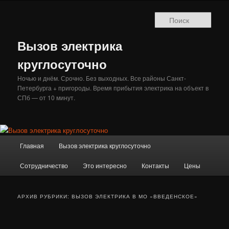
Перейти
Перейти
к
к
Поис
основному
дополнительному
содержимому
содержимому
Вызов электрика
круглосуточно
Ночью и днём. Срочно. Без выходных. Все районы Санкт-
Петербурга + пригороды. Время прибытия электрика на объект в
СПб — от 10 минут.
Главное
Главная
Вызов электрика круглосуточно
меню
Сотрудничество
Это интересно
Контакты
Цены
АРХИВ РУБРИКИ:
ВЫЗОВ ЭЛЕКТРИКА В МО «ВВЕДЕНСКОЕ»