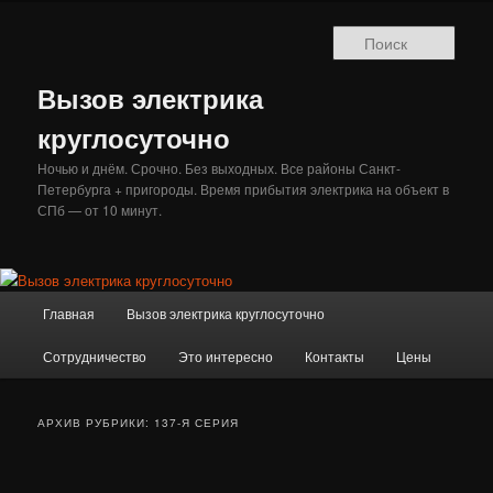
Перейти
Перейти
к
к
Поис
основному
дополнительному
содержимому
содержимому
Вызов электрика
круглосуточно
Ночью и днём. Срочно. Без выходных. Все районы Санкт-
Петербурга + пригороды. Время прибытия электрика на объект в
СПб — от 10 минут.
Главное
Главная
Вызов электрика круглосуточно
меню
Сотрудничество
Это интересно
Контакты
Цены
АРХИВ РУБРИКИ:
137-Я СЕРИЯ