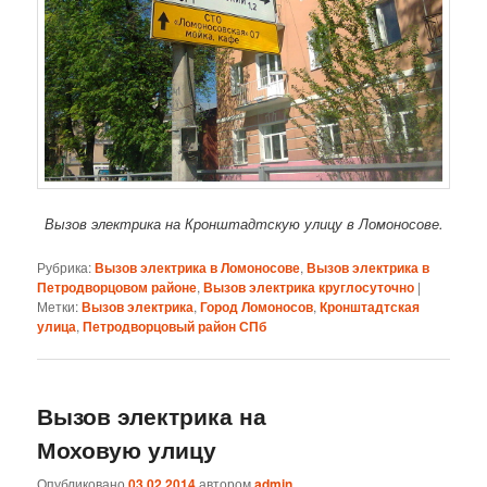
Вызов электрика на Кронштадтскую улицу в Ломоносове.
Рубрика:
Вызов электрика в Ломоносове
,
Вызов электрика в
Петродворцовом районе
,
Вызов электрика круглосуточно
|
Метки:
Вызов электрика
,
Город Ломоносов
,
Кронштадтская
улица
,
Петродворцовый район СПб
Вызов электрика на
Моховую улицу
Опубликовано
03.02.2014
автором
admin