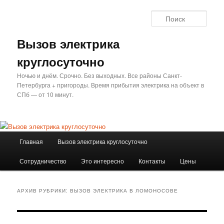
Перейти
Перейти
к
к
Поис
основному
дополнительному
содержимому
содержимому
Вызов электрика
круглосуточно
Ночью и днём. Срочно. Без выходных. Все районы Санкт-
Петербурга + пригороды. Время прибытия электрика на объект в
СПб — от 10 минут.
Главное
Главная
Вызов электрика круглосуточно
меню
Сотрудничество
Это интересно
Контакты
Цены
АРХИВ РУБРИКИ:
ВЫЗОВ ЭЛЕКТРИКА В ЛОМОНОСОВЕ