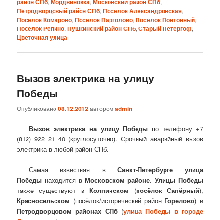
район СПб
,
Мордвиновка
,
Московский район СПб
,
Петродворцовый район СПб
,
Посёлок Александровская
,
Посёлок Комарово
,
Посёлок Парголово
,
Посёлок Понтонный
,
Посёлок Репино
,
Пушкинский район СПб
,
Старый Петергоф
,
Цветочная улица
Вызов электрика на улицу
Победы
Опубликовано
08.12.2012
автором
admin
Вызов электрика на улицу Победы
по телефону +7
(812) 922 21 40 (круглосуточно). Срочный аварийный вызов
электрика в любой район СПб.
Самая известная в
Санкт-Петербурге
улица
Победы
находится в
Московском районе
.
Улицы Победы
также существуют в
Колпинском
(
посёлок Сапёрный
),
Красносельском
(посёлок/исторический район
Горелово
) и
Петродворцовом районах СПб
(
улица Победы в городе