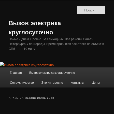
Перейти
Перейти
к
к
Поис
основному
дополнительному
содержимому
содержимому
Вызов электрика
круглосуточно
Ночью и днём. Срочно. Без выходных. Все районы Санкт-
Петербурга + пригороды. Время прибытия электрика на объект в
СПб — от 10 минут.
Главное
Главная
Вызов электрика круглосуточно
меню
Сотрудничество
Это интересно
Контакты
Цены
АРХИВ ЗА МЕСЯЦ:
ИЮНЬ 2013