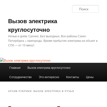
Перейти
Перейти
к
к
Поис
основному
дополнительному
содержимому
содержимому
Вызов электрика
круглосуточно
Ночью и днём. Срочно. Без выходных. Все районы Санкт-
Петербурга + пригороды. Время прибытия электрика на объект в
СПб — от 10 минут.
Главное
Главная
Вызов электрика круглосуточно
меню
Сотрудничество
Это интересно
Контакты
Цены
АРХИВ РУБРИКИ:
ВЫЗОВ ЭЛЕКТРИКА В РУЧЬИ