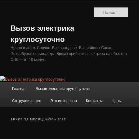
Перейти
Перейти
к
к
Поис
основному
дополнительному
содержимому
содержимому
Вызов электрика
круглосуточно
Ночью и днём. Срочно. Без выходных. Все районы Санкт-
Петербурга + пригороды. Время прибытия электрика на объект в
СПб — от 10 минут.
Главное
Главная
Вызов электрика круглосуточно
меню
Сотрудничество
Это интересно
Контакты
Цены
АРХИВ ЗА МЕСЯЦ:
ИЮЛЬ 2012