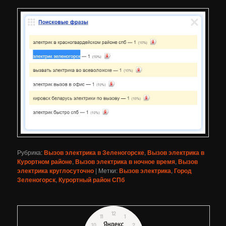
Рубрика:
Вызов электрика в Зеленогорске
,
Вызов электрика в
Курортном районе
,
Вызов электрика в ночное время
,
Вызов
электрика круглосуточно
|
Метки:
Вызов электрика
,
Город
Зеленогорск
,
Курортный район СПб