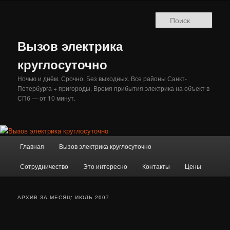
Перейти
Перейти
к
к
Поис
основному
дополнительному
содержимому
содержимому
Вызов электрика
круглосуточно
Ночью и днём. Срочно. Без выходных. Все районы Санкт-
Петербурга + пригороды. Время прибытия электрика на объект в
СПб — от 10 минут.
Главное
Главная
Вызов электрика круглосуточно
меню
Сотрудничество
Это интересно
Контакты
Цены
АРХИВ ЗА МЕСЯЦ:
ИЮЛЬ 2007