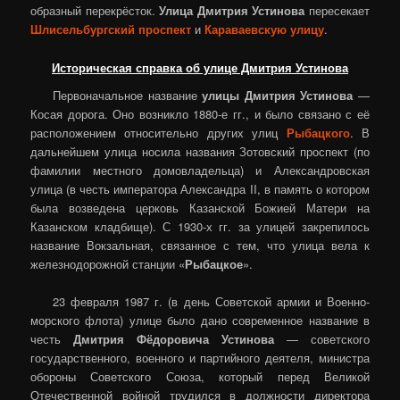
образный перекрёсток.
Улица Дмитрия Устинова
пересекает
Шлисельбургский проспект
и
Караваевскую улицу
.
Историческая справка об улице Дмитрия Устинова
Первоначальное название
улицы Дмитрия Устинова
—
Косая дорога. Оно возникло 1880-е гг., и было связано с её
расположением относительно других улиц
Рыбацкого
. В
дальнейшем улица носила названия Зотовский проспект (по
фамилии местного домовладельца) и Александровская
улица (в честь императора Александра II, в память о котором
была возведена церковь Казанской Божией Матери на
Казанском кладбище). С 1930-х гг. за улицей закрепилось
название Вокзальная, связанное с тем, что улица вела к
железнодорожной станции «
Рыбацкое
».
23 февраля 1987 г. (в день Советской армии и Военно-
морского флота) улице было дано современное название в
честь
Дмитрия Фёдоровича Устинова
— советского
государственного, военного и партийного деятеля, министра
обороны Советского Союза, который перед Великой
Отечественной войной трудился в должности директора