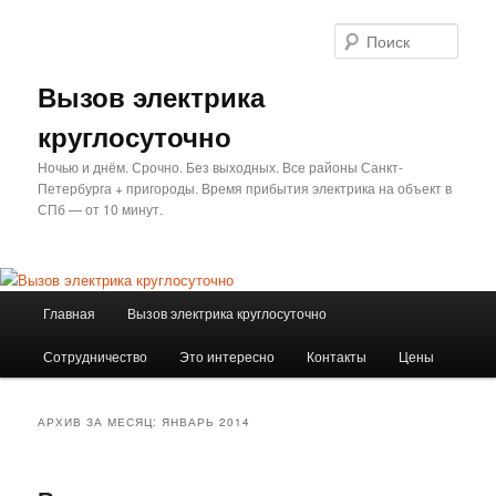
Перейти
Перейти
к
к
Поис
основному
дополнительному
содержимому
содержимому
Вызов электрика
круглосуточно
Ночью и днём. Срочно. Без выходных. Все районы Санкт-
Петербурга + пригороды. Время прибытия электрика на объект в
СПб — от 10 минут.
Главное
Главная
Вызов электрика круглосуточно
меню
Сотрудничество
Это интересно
Контакты
Цены
АРХИВ ЗА МЕСЯЦ:
ЯНВАРЬ 2014