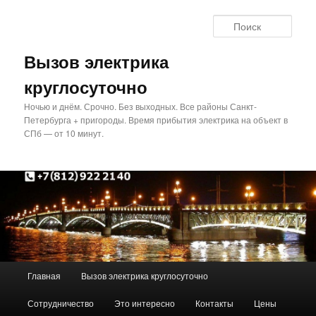
Перейти
Перейти
к
к
Поис
основному
дополнительному
содержимому
содержимому
Вызов электрика
круглосуточно
Ночью и днём. Срочно. Без выходных. Все районы Санкт-
Петербурга + пригороды. Время прибытия электрика на объект в
СПб — от 10 минут.
Главное
Главная
Вызов электрика круглосуточно
меню
Сотрудничество
Это интересно
Контакты
Цены