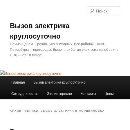
Перейти
Перейти
к
к
Поис
основному
дополнительному
содержимому
содержимому
Вызов электрика
круглосуточно
Ночью и днём. Срочно. Без выходных. Все районы Санкт-
Петербурга + пригороды. Время прибытия электрика на объект в
СПб — от 10 минут.
Главное
Главная
Вызов электрика круглосуточно
меню
Сотрудничество
Это интересно
Контакты
Цены
АРХИВ РУБРИКИ:
ВЫЗОВ ЭЛЕКТРИКА В МОРДВИНОВКУ