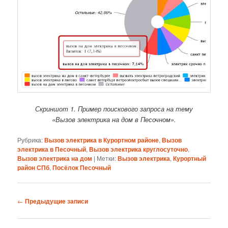
Скриншот 1. Пример поискового запроса на тему
«Вызов электрика на дом в Песочном».
Рубрика:
Вызов электрика в Курортном районе
,
Вызов
электрика в Песочный
,
Вызов электрика круглосуточно
,
Вызов электрика на дом
|
Метки:
Вызов электрика
,
Курортный
район СПб
,
Посёлок Песочный
Навигация
←
Предыдущие записи
по
записям