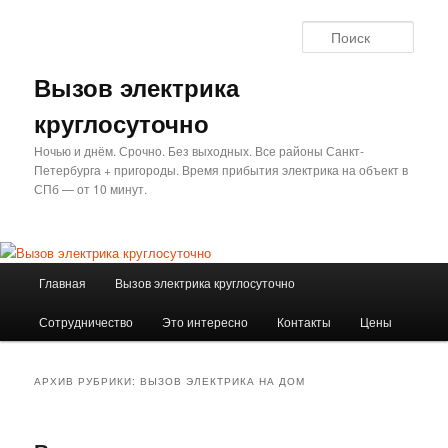
Перейти
Перейти
к
к
Поис
основному
дополнительному
содержимому
содержимому
Вызов электрика
круглосуточно
Ночью и днём. Срочно. Без выходных. Все районы Санкт-
Петербурга + пригороды. Время прибытия электрика на объект в
СПб — от 10 минут.
Главное
Главная
Вызов электрика круглосуточно
меню
Сотрудничество
Это интересно
Контакты
Цены
АРХИВ РУБРИКИ:
ВЫЗОВ ЭЛЕКТРИКА НА ДОМ