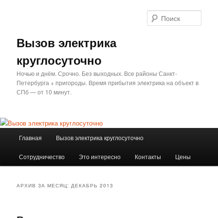
Перейти
Перейти
к
к
Поис
основному
дополнительному
содержимому
содержимому
Вызов электрика
круглосуточно
Ночью и днём. Срочно. Без выходных. Все районы Санкт-
Петербурга + пригороды. Время прибытия электрика на объект в
СПб — от 10 минут.
Главное
Главная
Вызов электрика круглосуточно
меню
Сотрудничество
Это интересно
Контакты
Цены
АРХИВ ЗА МЕСЯЦ:
ДЕКАБРЬ 2013