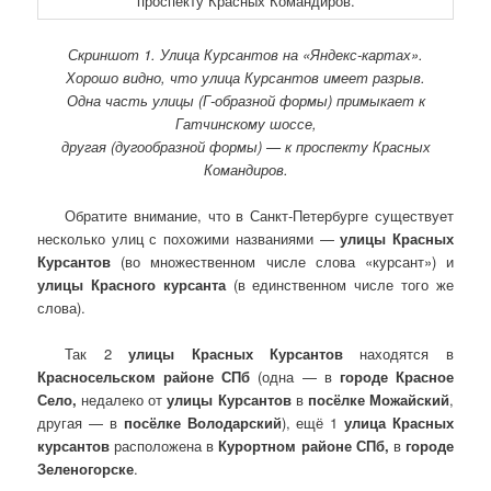
Скриншот 1. Улица Курсантов на «Яндекс-картах».
Хорошо видно, что улица Курсантов имеет разрыв.
Одна часть улицы (Г-образной формы) примыкает к
Гатчинскому шоссе,
другая (дугообразной формы) — к проспекту Красных
Командиров.
Обратите внимание, что в Санкт-Петербурге существует
несколько улиц с похожими названиями —
улицы Красных
Курсантов
(во множественном числе слова «курсант») и
улицы Красного курсанта
(в единственном числе того же
слова).
Так 2
улицы Красных Курсантов
находятся в
Красносельском районе СПб
(одна — в
городе Красное
Село,
недалеко от
улицы Курсантов
в
посёлке Можайский
,
другая — в
посёлке Володарский
), ещё 1
улица Красных
курсантов
расположена в
Курортном районе СПб,
в
городе
Зеленогорске
.