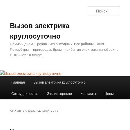
Перейти
Перейти
к
к
Поис
основному
дополнительному
содержимому
содержимому
Вызов электрика
круглосуточно
Ночью и днём. Срочно. Без выходных. Все районы Санкт-
Петербурга + пригороды. Время прибытия электрика на объект в
СПб — от 10 минут.
Главное
Главная
Вызов электрика круглосуточно
меню
Сотрудничество
Это интересно
Контакты
Цены
АРХИВ ЗА МЕСЯЦ:
МАЙ 2010