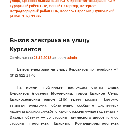
улица
,
Красносельский район СПб
,
Кронштадтский район СПб
,
Курортный район СПб
,
Новый Петергоф
,
Петергоф
,
Петродворцовый район СПб
,
Посёлок Стрельна
,
Пушкинский
район СПб
,
Скачки
Вызов электрика на улицу
Курсантов
Опубликовано
28.12.2013
автором
admin
Вызов электрика на улицу Курсантов
по телефону +7
(812) 922 21 40.
На момент публикации настоящей статьи
улица
Курсантов
(
посёлок Можайский
,
город Красное Село
,
Красносельский район СПб
) имеет разрыв. Поэтому,
вызывая электрика, обязательно сообщите диспетчеру
нашей аварийной службы с какой стороны лучше подъехать к
Вашему объекту — со стороны
Гатчинского шоссе
или со
стороны
проспекта Красных Командиров
/
проспекта