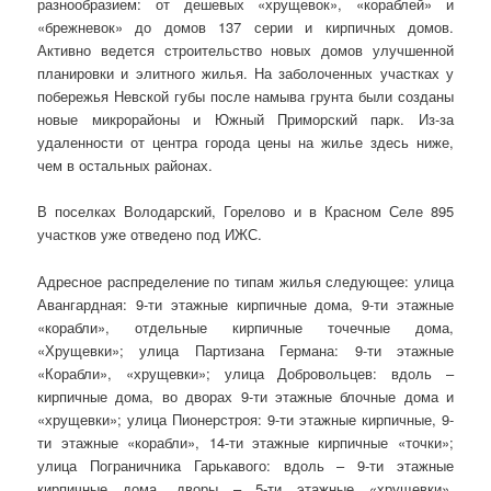
разнообразием: от дешевых «хрущевок», «кораблей» и
«брежневок» до домов 137 серии и кирпичных домов.
Активно ведется строительство новых домов улучшенной
планировки и элитного жилья. На заболоченных участках у
побережья Невской губы после намыва грунта были созданы
новые микрорайоны и Южный Приморский парк. Из-за
удаленности от центра города цены на жилье здесь ниже,
чем в остальных районах.
В поселках Володарский, Горелово и в Красном Селе 895
участков уже отведено под ИЖС.
Адресное распределение по типам жилья следующее: улица
Авангардная: 9-ти этажные кирпичные дома, 9-ти этажные
«корабли», отдельные кирпичные точечные дома,
«Хрущевки»; улица Партизана Германа: 9-ти этажные
«Корабли», «хрущевки»; улица Добровольцев: вдоль –
кирпичные дома, во дворах 9-ти этажные блочные дома и
«хрущевки»; улица Пионерстроя: 9-ти этажные кирпичные, 9-
ти этажные «корабли», 14-ти этажные кирпичные «точки»;
улица Пограничника Гарькавого: вдоль – 9-ти этажные
кирпичные дома, дворы – 5-ти этажные «хрущевки»,