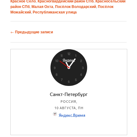
Красное Село
,
Красногвардейский район СПб
,
Красносельский
район СПб
,
Малая Охта
,
Посёлок Володарский
,
Посёлок
Можайский
,
Республиканская улица
Навигация
←
Предыдущие записи
по
записям