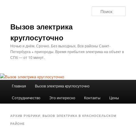
Перейти
Перейти
к
к
Поис
основному
дополнительному
содержимому
содержимому
Вызов электрика
круглосуточно
Ночью и днём. Срочно. Без выходных. Все районы Санкт-
Петербурга + пригороды. Время прибытия электрика на объект в
СПб — от 10 минут.
Главное
Главная
Вызов электрика круглосуточно
меню
Сотрудничество
Это интересно
Контакты
Цены
АРХИВ РУБРИКИ:
ВЫЗОВ ЭЛЕКТРИКА В КРАСНОСЕЛЬСКОМ
РАЙОНЕ