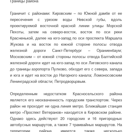
Границы района
Граничит с районами: Кировским – по Южной дамбе от ее
пересечения с урезом воды Невской губы, вдоль
проектируемой восточной красной линии улицы Морской
Пехоты, затем на северо-восток, восток по оси реки
Красненькой, далее на юго-запад по оси проспекта Маршала
Жукова и на восток по южной стороне полосы отвода
железной дороги Санкт-Петербург – Ораниенбаум;
Московским – от южной стороны полосы отвода Балтийской
железной дороги идет на юго-запад по оси Лиговского канала
до границы аэропорта Пулково, обходит его с севера, запада
и юга и идет на восток до Нагорного канала; Ломоносовским
Ленинградской области; Петродворцовым.
Определенным недостатком Красносельского района
является его неохваченность городским транспортом. Через
район не проходит ни одна линия метро. Ближайшая станция
метро «Проспект Ветеранов» находится в Кировском районе.
Однако здесь действуют 20 городских и 16 пригородных
автобусных маршрутов, а также 7 трамвайных маршрутов. На
территории района имеется также несколько