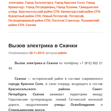
электрика
,
Город Зеленогорск
,
Город Красное Село
,
Город
Кронштадт
,
Город Петродворец
,
Город Пушкин
,
Гражданская
улица
,
Красносельский район СПб
,
Кронштадтский район СПб
,
Курортный район СПб
,
Новый Петергоф
,
Петергоф
,
Петродворцовый район СПб
,
Посёлок Стрельна
,
Пушкинский
район СПб
,
Скачки
Вызов электрика в Скачки
Опубликовано
28.11.2012
автором
admin
Вызов электрика в Скачки
по телефону +7 (812) 922 21
40.
Скачки
— исторический район в составе современного
города Красное Село
, в свою очередь входящего в состав
Красносельского района Санкт-
Петербурга
.
Скачки
занимают территорию между
Гореловским путепроводом, линией Гатчинской железной
дороги, продолжением
улицы Освобождения
и
Стрельнинским шоссе
.