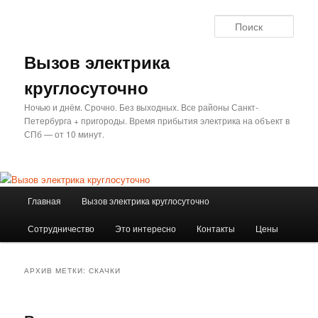
Перейти
Перейти
к
к
Поис
основному
дополнительному
содержимому
содержимому
Вызов электрика
круглосуточно
Ночью и днём. Срочно. Без выходных. Все районы Санкт-
Петербурга + пригороды. Время прибытия электрика на объект в
СПб — от 10 минут.
Главное
Главная
Вызов электрика круглосуточно
меню
Сотрудничество
Это интересно
Контакты
Цены
АРХИВ МЕТКИ:
СКАЧКИ