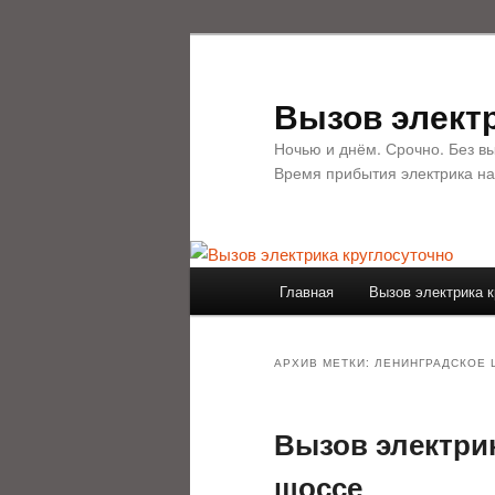
Перейти
Перейти
к
к
основному
дополнительному
Вызов электр
содержимому
содержимому
Ночью и днём. Срочно. Без в
Время прибытия электрика на
Главное
Главная
Вызов электрика к
меню
АРХИВ МЕТКИ:
ЛЕНИНГРАДСКОЕ
Вызов электри
шоссе