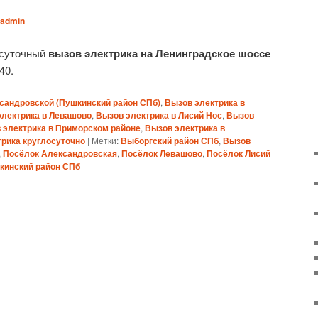
admin
осуточный
вызов электрика на Ленинградское шоссе
40.
сандровской (Пушкинский район СПб)
,
Вызов электрика в
электрика в Левашово
,
Вызов электрика в Лисий Нос
,
Вызов
 электрика в Приморском районе
,
Вызов электрика в
рика круглосуточно
|
Метки:
Выборгский район СПб
,
Вызов
,
Посёлок Александровская
,
Посёлок Левашово
,
Посёлок Лисий
кинский район СПб