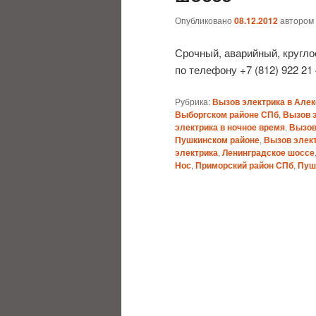
Опубликовано
08.12.2012
автором
Срочный, аварийный, кругл
по телефону +7 (812) 922 21 
Рубрика:
Вызов электрика в Алек
Выборгском районе СПб
,
Вызов 
электрика в ночное время
,
Вызов
Пушкинском районе
,
Вызов элект
электрика
,
Ленинградское шоссе
Нос
,
Приморский район СПб
,
Пуш