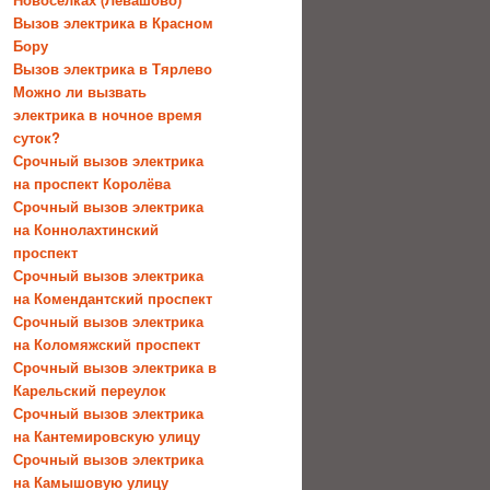
Вызов электрика в Красном
Бору
Вызов электрика в Тярлево
Можно ли вызвать
электрика в ночное время
суток?
Срочный вызов электрика
на проспект Королёва
Срочный вызов электрика
на Коннолахтинский
проспект
Срочный вызов электрика
на Комендантский проспект
Срочный вызов электрика
на Коломяжский проспект
Срочный вызов электрика в
Карельский переулок
Срочный вызов электрика
на Кантемировскую улицу
Срочный вызов электрика
на Камышовую улицу