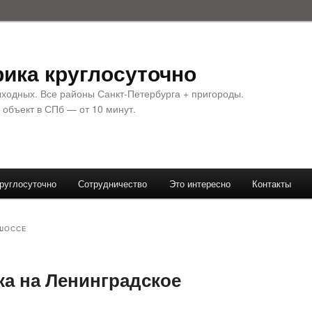
ика круглосуточно
ыходных. Все районы Санкт-Петербурга + пригороды.
 объект в СПб — от 10 минут.
руглосуточно
Сотрудничество
Это интересно
Контакты
 ШОССЕ
ка на Ленинградское