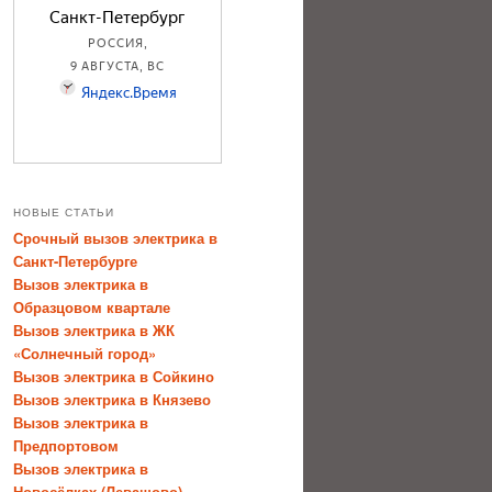
НОВЫЕ СТАТЬИ
Срочный вызов электрика в
Санкт-Петербурге
Вызов электрика в
Образцовом квартале
Вызов электрика в ЖК
«Солнечный город»
Вызов электрика в Сойкино
Вызов электрика в Князево
Вызов электрика в
Предпортовом
Вызов электрика в
Новосёлках (Левашово)