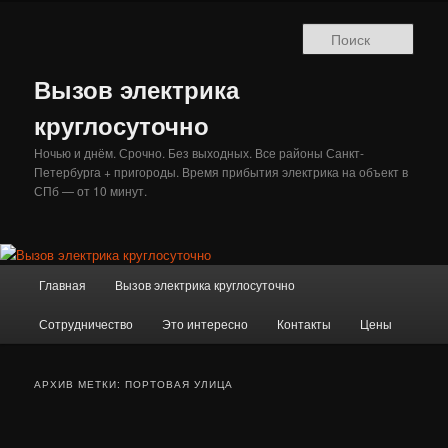
Перейти
Перейти
к
к
Поис
основному
дополнительному
содержимому
содержимому
Вызов электрика
круглосуточно
Ночью и днём. Срочно. Без выходных. Все районы Санкт-
Петербурга + пригороды. Время прибытия электрика на объект в
СПб — от 10 минут.
Главное
Главная
Вызов электрика круглосуточно
меню
Сотрудничество
Это интересно
Контакты
Цены
АРХИВ МЕТКИ:
ПОРТОВАЯ УЛИЦА