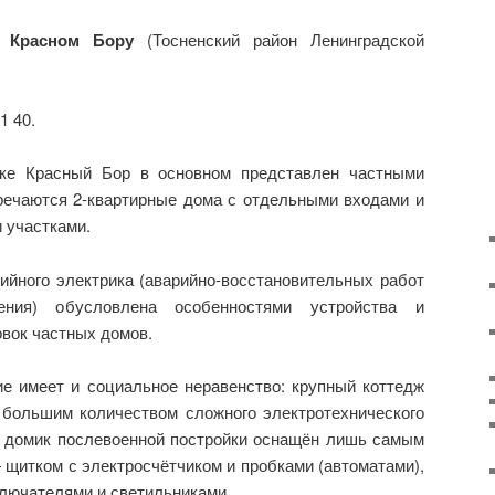
 Красном Бору
(Тосненский район Ленинградской
1 40.
ке Красный Бор в основном представлен частными
речаются 2-квартирные дома с отдельными входами и
 участками.
ийного электрика (аварийно-восстановительных работ
ения) обусловлена особенностями устройства и
вок частных домов.
е имеет и социальное неравенство: крупный коттедж
большим количеством сложного электротехнического
 домик послевоенной постройки оснащён лишь самым
итком с электросчётчиком и пробками (автоматами),
лючателями и светильниками..