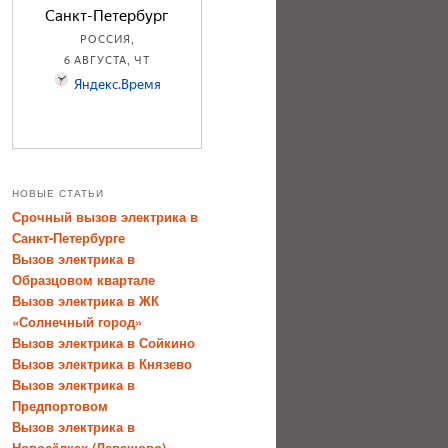
НОВЫЕ СТАТЬИ
Срочный вызов электрика в
Санкт-Петербурге
Вызов электрика в
Образцовом квартале
Вызов электрика в ЖК
«Солнечный город»
Вызов электрика в Сойкино
Вызов электрика в Князево
Вызов электрика в
Предпортовом
Вызов электрика в
Новосёлках (Левашово)