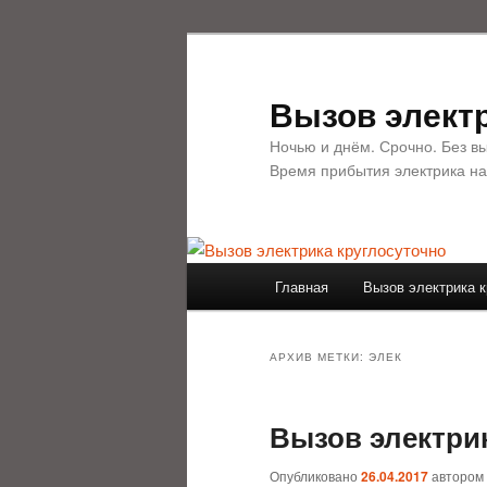
Перейти
Перейти
к
к
основному
дополнительному
Вызов электр
содержимому
содержимому
Ночью и днём. Срочно. Без в
Время прибытия электрика на
Главное
Главная
Вызов электрика к
меню
АРХИВ МЕТКИ:
ЭЛЕК
Вызов электри
Опубликовано
26.04.2017
автором