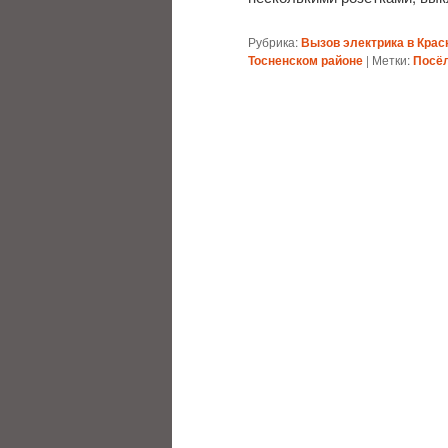
Рубрика:
Вызов электрика в Крас
Тосненском районе
|
Метки:
Посёл