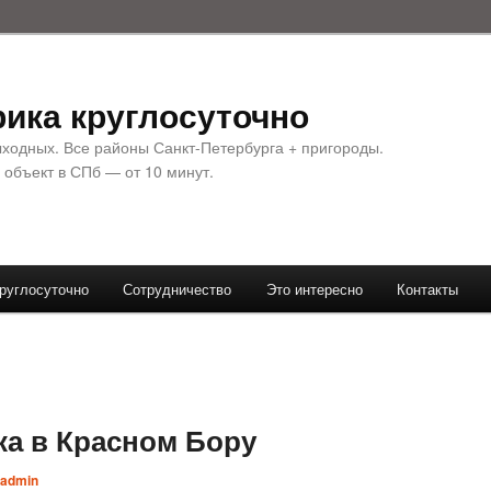
ика круглосуточно
ыходных. Все районы Санкт-Петербурга + пригороды.
 объект в СПб — от 10 минут.
руглосуточно
Сотрудничество
Это интересно
Контакты
ка в Красном Бору
admin