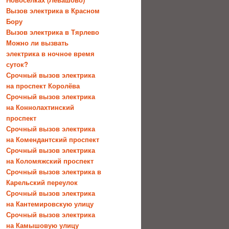
Вызов электрика в Красном
Бору
Вызов электрика в Тярлево
Можно ли вызвать
электрика в ночное время
суток?
Срочный вызов электрика
на проспект Королёва
Срочный вызов электрика
на Коннолахтинский
проспект
Срочный вызов электрика
на Комендантский проспект
Срочный вызов электрика
на Коломяжский проспект
Срочный вызов электрика в
Карельский переулок
Срочный вызов электрика
на Кантемировскую улицу
Срочный вызов электрика
на Камышовую улицу