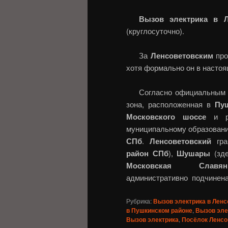
Вызов электрика в Л
(круглосуточно).
За
Ленсоветовским
про
хотя формально он в настоя
Согласно официальным
зона, расположенная в
Пу
Московского шоссе
и ре
муниципальному образован
СПб
.
Ленсоветовский
гра
район СПб
),
Шушары
(зде
Московская Славян
административно подчинен
Рубрика:
Вызов электрика в Лен
в Пушкинском районе
,
Вызов эле
Вызов электрика
,
Посёлок Ленсо