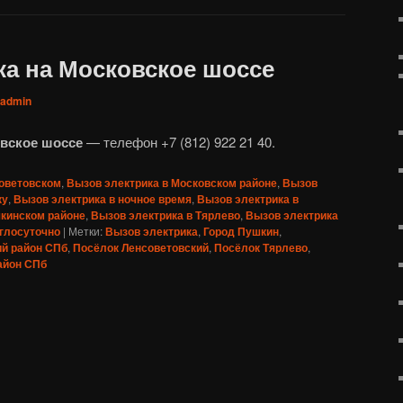
ка на Московское шоссе
admin
овское шоссе
— телефон +7 (812) 922 21 40.
советовском
,
Вызов электрика в Московском районе
,
Вызов
ку
,
Вызов электрика в ночное время
,
Вызов электрика в
шкинском районе
,
Вызов электрика в Тярлево
,
Вызов электрика
углосуточно
|
Метки:
Вызов электрика
,
Город Пушкин
,
й район СПб
,
Посёлок Ленсоветовский
,
Посёлок Тярлево
,
айон СПб