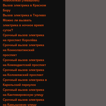
Новосёлках (Левашово)
Вызов электрика в Красном
Бору
Вызов электрика в Тярлево
Можно ли вызвать
электрика в ночное время
суток?
Срочный вызов электрика
на проспект Королёва
Срочный вызов электрика
на Коннолахтинский
проспект
Срочный вызов электрика
на Комендантский проспект
Срочный вызов электрика
на Коломяжский проспект
Срочный вызов электрика в
Карельский переулок
Срочный вызов электрика
на Кантемировскую улицу
Срочный вызов электрика
на Камышовую улицу