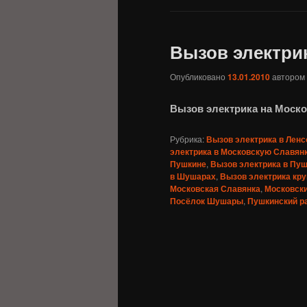
Вызов электри
Опубликовано
13.01.2010
автором
Вызов электрика на Моск
Рубрика:
Вызов электрика в Лен
электрика в Московскую Славян
Пушкине
,
Вызов электрика в Пу
в Шушарах
,
Вызов электрика кр
Московская Славянка
,
Московски
Посёлок Шушары
,
Пушкинский р