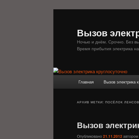
Перейти
Перейти
к
к
основному
дополнительному
Вызов электр
содержимому
содержимому
Ночью и днём. Срочно. Без в
Время прибытия электрика на
Главное
Главная
Вызов электрика к
меню
АРХИВ МЕТКИ:
ПОСЁЛОК ЛЕНСО
Вызов электри
Опубликовано
21.11.2012
автором