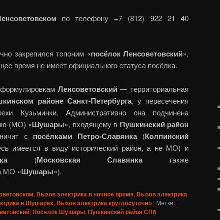
енсоветовском
по телефону +7 (812) 922 21 40
чно закрепился топоним «
посёлок Ленсоветовский
»,
щее время не имеет официального статуса посёлка.
 формулировкам
Ленсоветовский
— территориальная
шкинском районе Санкт-Петербурга
, у пересечения
ки Кузьминки. Административно она подчинена
ию (МО) «
Шушары
»,
входящему в
Пушкинский район
ничит с
посёлками Петро-Славянка
(
Колпинский
сь имеется в виду исторический район, а не МО) и
ка
(
Московская Славянка
также
а МО «
Шушары
»).
советовском
,
Вызов электрика в ночное время
,
Вызов электрика
ктрика в Шушарах
,
Вызов электрика круглосуточно
|
Метки:
ветовский
,
Посёлок Шушары
,
Пушкинский район СПб