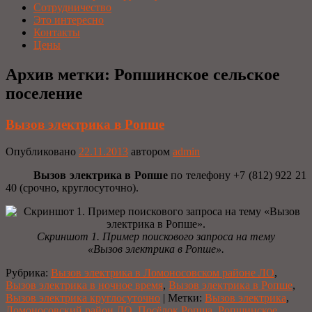
Сотрудничество
Это интересно
Контакты
Цены
Архив метки:
Ропшинское сельское
поселение
Вызов электрика в Ропше
Опубликовано
22.11.2013
автором
admin
Вызов электрика в Ропше
по телефону +7 (812) 922 21
40 (срочно, круглосуточно).
Скриншот 1. Пример поискового запроса на тему
«Вызов электрика в Ропше».
Рубрика:
Вызов электрика в Ломоносовском районе ЛО
,
Вызов электрика в ночное время
,
Вызов электрика в Ропше
,
Вызов электрика круглосуточно
|
Метки:
Вызов электрика
,
Ломоносовский район ЛО
,
Посёлок Ропша
,
Ропшинское