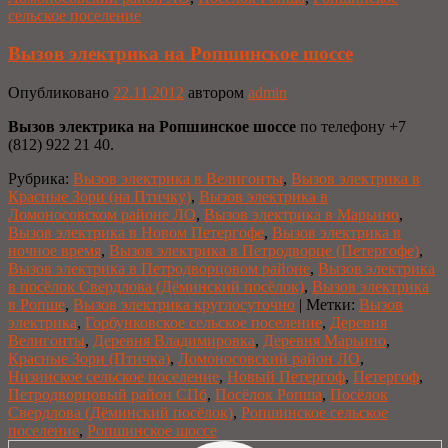
сельское поселение
Вызов электрика на Ропшинское шоссе
Опубликовано
22.11.2012
автором
admin
Вызов электрика на Ропшинское шоссе
по телефону +7
(812) 922 21 40.
Рубрика:
Вызов электрика в Велигонты
,
Вызов электрика в
Красные Зори (на Птичку)
,
Вызов электрика в
Ломоносовском районе ЛО
,
Вызов электрика в Марьино
,
Вызов электрика в Новом Петергофе
,
Вызов электрика в
ночное время
,
Вызов электрика в Петродворце (Петергофе)
,
Вызов электрика в Петродворцовом районе
,
Вызов электрика
в посёлок Свердлова (Дёминский посёлок)
,
Вызов электрика
в Ропше
,
Вызов электрика круглосуточно
|
Метки:
Вызов
электрика
,
Горбунковское сельское поселение
,
Деревня
Велигонты
,
Деревня Владимировка
,
Деревня Марьино
,
Красные Зори (Птичка)
,
Ломоносовский район ЛО
,
Низинское сельское поселение
,
Новый Петергоф
,
Петергоф
,
Петродворцовый район СПб
,
Посёлок Ропша
,
Посёлок
Свердлова (Дёминский посёлок)
,
Ропшинское сельское
поселение
,
Ропшинское шоссе