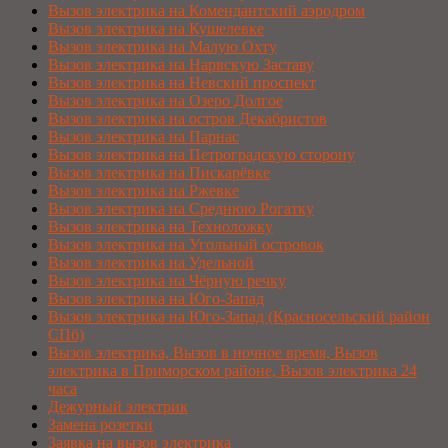
Вызов электрика на Комендантский аэродром
Вызов электрика на Кушелевке
Вызов электрика на Малую Охту
Вызов электрика на Нарвскую Заставу
Вызов электрика на Невский проспект
Вызов электрика на Озеро Долгое
Вызов электрика на остров Декабристов
Вызов электрика на Парнас
Вызов электрика на Петроградскую сторону
Вызов электрика на Пискарёвке
Вызов электрика на Ржевке
Вызов электрика на Среднюю Рогатку
Вызов электрика на Техноложку
Вызов электрика на Угольный островок
Вызов электрика на Удельной
Вызов электрика на Чёрную речку
Вызов электрика на Юго-Запад
Вызов электрика на Юго-Запад (Красносельский район
СПб)
Вызов электрика, Вызов в ночное время, Вызов
электрика в Приморском районе, Вызов электрика 24
часа
Дежурный электрик
Замена розетки
Заявка на вызов электрика