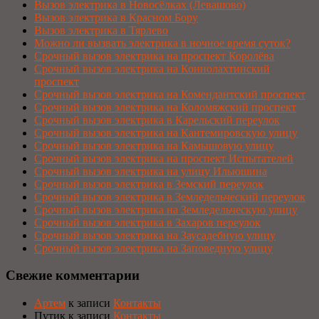
Вызов электрика в Новосёлках (Левашово)
Вызов электрика в Красном Бору
Вызов электрика в Тярлево
Можно ли вызвать электрика в ночное время суток?
Срочный вызов электрика на проспект Королёва
Срочный вызов электрика на Коннолахтинский
проспект
Срочный вызов электрика на Комендантский проспект
Срочный вызов электрика на Коломяжский проспект
Срочный вызов электрика в Карельский переулок
Срочный вызов электрика на Кантемировскую улицу
Срочный вызов электрика на Камышовую улицу
Срочный вызов электрика на проспект Испытателей
Срочный вызов электрика на улицу Ильюшина
Срочный вызов электрика в Земский переулок
Срочный вызов электрика в Земледельческий переулок
Срочный вызов электрика на Земледельческую улицу
Срочный вызов электрика в Захаров переулок
Срочный вызов электрика на Заусадебную улицу
Срочный вызов электрика на Заповедную улицу
Свежие комментарии
Артем
к записи
Контакты
Путик
к записи
Контакты